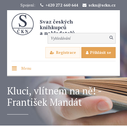
Spojení:
+420 272 660 644
sckn@sckn.cz
Svaz českých
knihkupců
a nakladatelů
Registrace
Přihlásit se
Menu
Kluci, vlítnem na ně! -
František Mandát