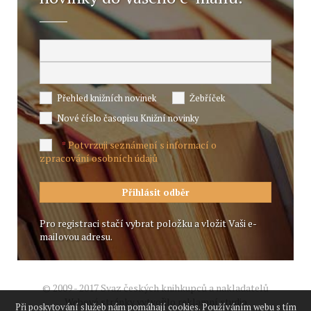
Přehled knižních novinek
Žebříček
Nové číslo časopisu Knižní novinky
Potvrzuji seznámení s informací o
*
zpracování osobních údajů
Pro registraci stačí vybrat položku a vložit Vaši e-
mailovou adresu.
© 2009 - 2017 Svaz českých knihkupců a nakladatelů
Webové stránky vytvořilo reklamní studio
Při poskytování služeb nám pomáhají cookies. Používáním webu s tím