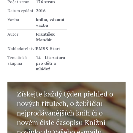
Počet stran
176 stran
Datum vydání
2016
Vazba
kniha, vázaná
vazba
Autor:
František
Mandát
Nakladatelství
BMSS-Start
Tématická
14 - Literatura
skupina
pro děti a
mládež
Získejte každý týden přehled o
nových titulech, o žebříčku
nejprodávanějších knih či o
novém čísle časopisu Knižní
novinky do Vašeho e-mailu.