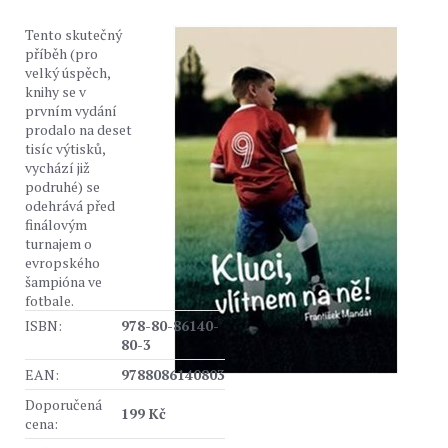
Tento skutečný
příběh (pro
velký úspěch,
knihy se v
prvním vydání
prodalo na deset
tisíc výtisků,
vychází již
podruhé) se
odehrává před
finálovým
turnajem o
evropského
šampióna ve
fotbale.
ISBN:
978-80-86140-
80-3
EAN:
9788086140803
Doporučená
199 Kč
cena: