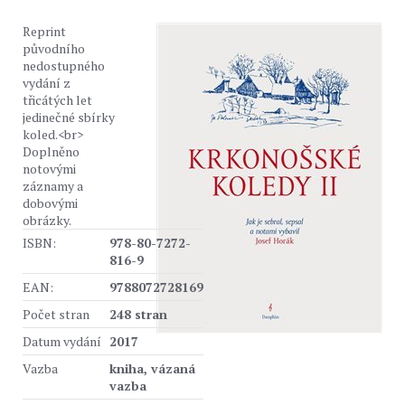
Reprint
původního
nedostupného
vydání z
třicátých let
jedinečné sbírky
koled.<br>
Doplněno
notovými
záznamy a
dobovými
obrázky.
ISBN:
978-80-7272-
816-9
EAN:
9788072728169
Počet stran
248 stran
Datum vydání
2017
Vazba
kniha, vázaná
vazba