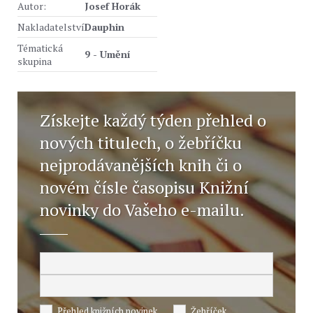
Autor:
Josef Horák
Nakladatelství
Dauphin
Tématická
9 - Umění
skupina
Získejte každý týden přehled o
nových titulech, o žebříčku
nejprodávanějších knih či o
novém čísle časopisu Knižní
novinky do Vašeho e-mailu.
Přehled knižních novinek
Žebříček