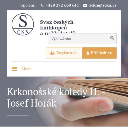
Spojení:
+420 272 660 644
sckn@sckn.cz
Svaz českých
knihkupců
a nakladatelů
Registrace
Přihlásit se
Menu
Krkonošské koledy II. -
Josef Horák