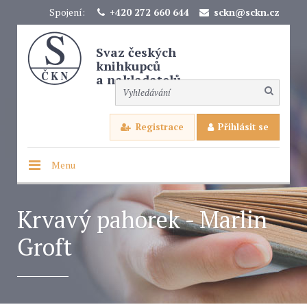
Spojení:
+420 272 660 644
sckn@sckn.cz
Svaz českých
knihkupců
a nakladatelů
Registrace
Přihlásit se
Menu
Krvavý pahorek - Marlin
Groft