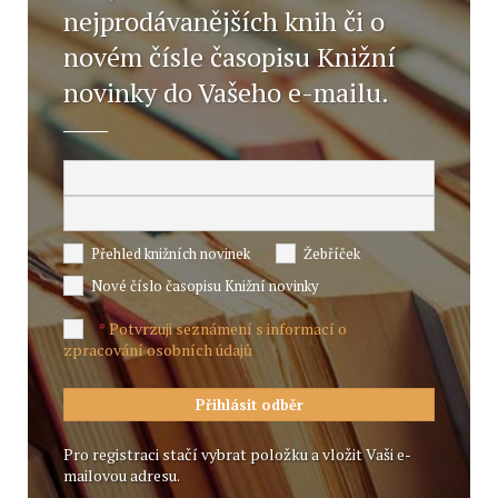
nejprodávanějších knih či o
novém čísle časopisu Knižní
novinky do Vašeho e-mailu.
Přehled knižních novinek
Žebříček
Nové číslo časopisu Knižní novinky
Potvrzuji seznámení s informací o
*
zpracování osobních údajů
Pro registraci stačí vybrat položku a vložit Vaši e-
mailovou adresu.