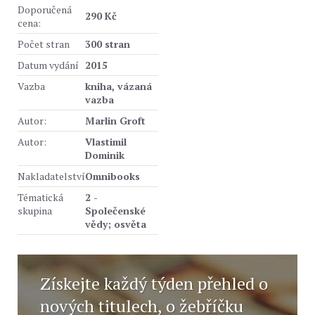
Doporučená
290 Kč
cena:
Počet stran
300 stran
Datum vydání
2015
Vazba
kniha, vázaná
vazba
Autor:
Marlin Groft
Autor:
Vlastimil
Dominik
Nakladatelství
Omnibooks
Tématická
2 -
skupina
Společenské
vědy; osvěta
Získejte každý týden přehled o
nových titulech, o žebříčku