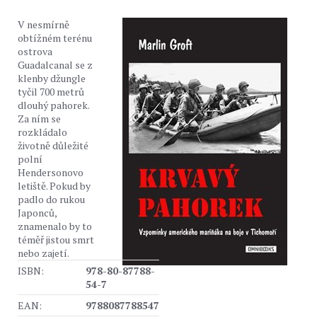
V nesmírně
obtížném terénu
ostrova
Guadalcanal se z
klenby džungle
tyčil 700 metrů
dlouhý pahorek.
Za ním se
rozkládalo
životně důležité
polní
Hendersonovo
letiště. Pokud by
padlo do rukou
Japonců,
znamenalo by to
téměř jistou smrt
nebo zajetí.
ISBN:
978-80-87788-
54-7
EAN:
9788087788547