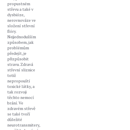
propustném
střevu a také v
dysbióze,
nerovnováze ve
složení střevní
flóry.
Nejjednodušším
způsobem, jak
problémům
předejít, je
přizpůsobit
stravu. Zdravá
střevní sliznice
totiž
nepropouští
toxické látky, a
tak rozvoji
těchto nemocí
brání. Ve
zdravém střevě
se také tvoří
důležité
neurotransmitery,