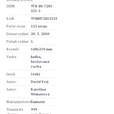
ISBN:
978-80-7281-
555-5
EAN:
9788072815555
Počet stran
152 stran
Datum vydání
20. 5. 2020
Pořadí vydání
1.
Rozměr
148x210 mm
Vazba
kniha,
brožovaná
vazba
Jazyk
český
Autor:
David Frej
Autor:
Kateřina
Weinerová
Nakladatelství
Eminent
Tématická
999 -