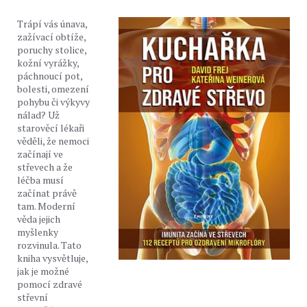
Trápí vás únava,
zažívací obtíže,
poruchy stolice,
kožní vyrážky,
páchnoucí pot,
bolesti, omezení
pohybu či výkyvy
nálad? Už
starověcí lékaři
věděli, že nemoci
začínají ve
střevech a že
léčba musí
začínat právě
tam. Moderní
věda jejich
myšlenky
rozvinula. Tato
kniha vysvětluje,
jak je možné
pomocí zdravé
střevní