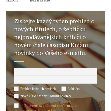
skupina
nezařazeno
Získejte každý týden přehled o
nových titulech, o žebříčku
nejprodávanějších knih či o
novém čísle časopisu Knižní
novinky do Vašeho e-mailu.
Přehled knižních novinek
Žebříček
Nové číslo časopisu Knižní novinky
Potvrzuji seznámení s informací o
*
zpracování osobních údajů