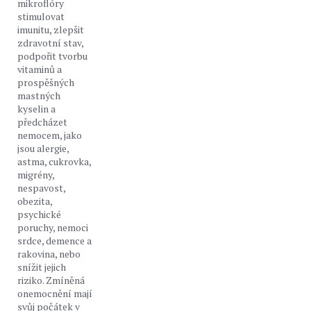
mikroflóry
stimulovat
imunitu, zlepšit
zdravotní stav,
podpořit tvorbu
vitaminů a
prospěšných
mastných
kyselin a
předcházet
nemocem, jako
jsou alergie,
astma, cukrovka,
migrény,
nespavost,
obezita,
psychické
poruchy, nemoci
srdce, demence a
rakovina, nebo
snížit jejich
riziko. Zmíněná
onemocnění mají
svůj počátek v