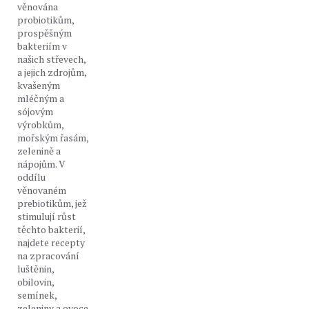
věnována
probiotikům,
prospěšným
bakteriím v
našich střevech,
a jejich zdrojům,
kvašeným
mléčným a
sójovým
výrobkům,
mořským řasám,
zelenině a
nápojům. V
oddílu
věnovaném
prebiotikům, jež
stimulují růst
těchto bakterií,
najdete recepty
na zpracování
luštěnin,
obilovin,
semínek,
zeleniny a ovoce.