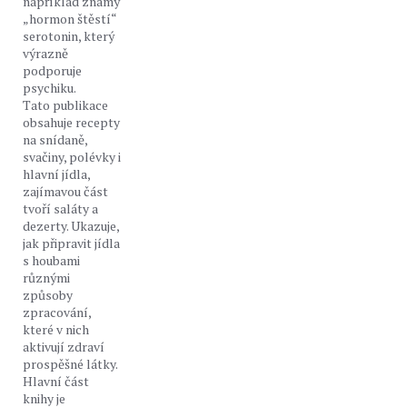
například známý
„hormon štěstí“
serotonin, který
výrazně
podporuje
psychiku.
Tato publikace
obsahuje recepty
na snídaně,
svačiny, polévky i
hlavní jídla,
zajímavou část
tvoří saláty a
dezerty. Ukazuje,
jak připravit jídla
s houbami
různými
způsoby
zpracování,
které v nich
aktivují zdraví
prospěšné látky.
Hlavní část
knihy je