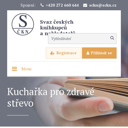
Spojení:
+420 272 660 644
sckn@sckn.cz
Svaz českých
knihkupců
a nakladatelů
Registrace
Přihlásit se
Menu
Kuchařka pro zdravé
střevo