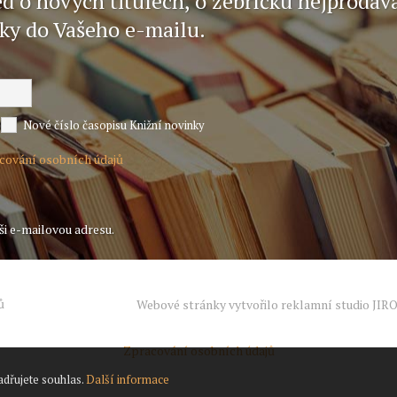
ed o nových titulech, o žebříčku nejprodáv
nky do Vašeho e-mailu.
Nové číslo časopisu Knižní novinky
acování osobních údajů
ši e-mailovou adresu.
ů
Webové stránky vytvořilo reklamní studio
JIR
Zpracování osobních údajů
adřujete souhlas.
Další informace