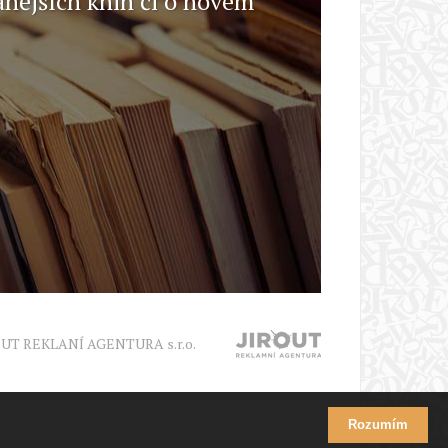
anějších knih či o novém
OUT REKLANÍ AGENTURA s.r.o.
Rozumím