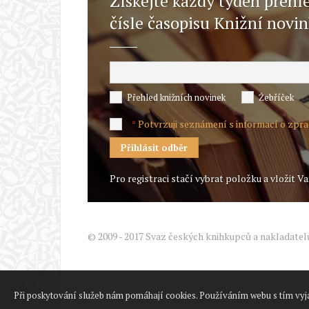
Získejte každý týden přehl
čísle časopisu Knižní novi
Přehled knižních novinek
Žebříček
Potvrzuji seznámení s informací o zpr
*
Pro registraci stačí vybrat položku a vložit Va
© 2009 - 2017 Svaz českých knihkupců a nakladatel
Při poskytování služeb nám pomáhají cookies. Používáním webu s tím vyj