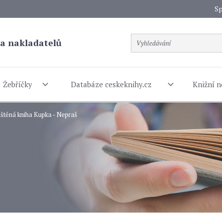
Sp
a nakladatelů
Žebříčky
Databáze ceskeknihy.cz
Knižní n
ištěná kniha Kupka - Nepraš