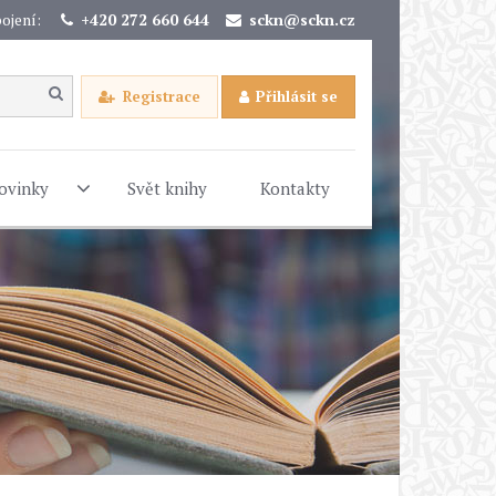
ojení:
+420 272 660 644
sckn@sckn.cz
Registrace
Přihlásit se
ovinky
Svět knihy
Kontakty