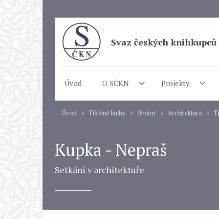
Svaz českých knihkupců 
Úvod
O SČKN
Projekty
Úvod
Tištěné knihy
Umění
Architektura
T
Kupka - Nepraš
Setkání v architektuře