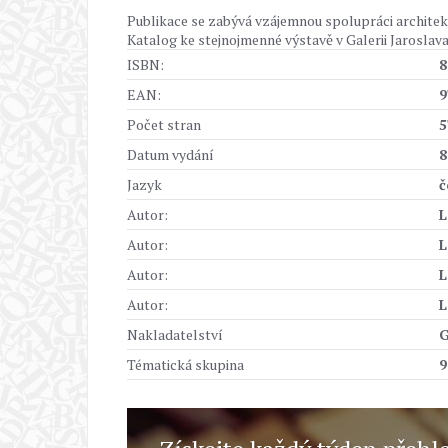
Publikace se zabývá vzájemnou spolupráci architek
Katalog ke stejnojmenné výstavě v Galerii Jaroslava F
ISBN:
8
EAN:
9
Počet stran
5
Datum vydání
8
Jazyk
č
Autor:
L
Autor:
L
Autor:
L
Autor:
L
Nakladatelství
G
Tématická skupina
9