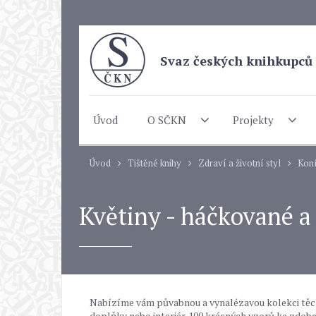
Svaz českých knihkupců 
Úvod
O SČKN
Projekty
Úvod
Tištěné knihy
Zdraví a životní styl
Koní
Květiny - háčkované a 
Nabízíme vám půvabnou a vynalézavou kolekci těch 
doplňky nebo interiér. 100 krásných vzorů ke zdo