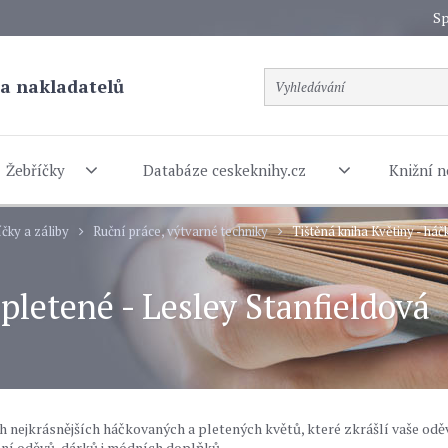
Sp
a nakladatelů
Žebříčky
Databáze ceskeknihy.cz
Knižní n
čky a záliby
Ruční práce, výtvarné techniky
Tištěná kniha Květiny - háč
pletené - Lesley Stanfieldová
nejkrásnějších háčkovaných a pletených květů, které zkrášlí vaše oděv
bení oděvů, dárků i módních doplňků…