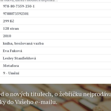
978-80-7359-230-1
9788073592301
299 Kč
128 stran
2010
kniha, brožovaná vazba
Eva Fuková
Lesley Stanfieldová
Metafora
9 - Umění
ed o nových titulech, o žebříčku nejprodáv
nky do Vašeho e-mailu.