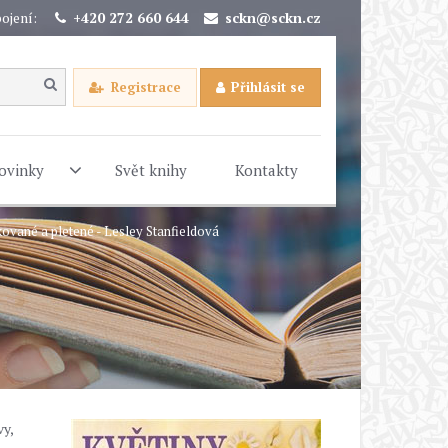
ojení:
+420 272 660 644
sckn@sckn.cz
Registrace
Přihlásit se
ovinky
Svět knihy
Kontakty
kované a pletené - Lesley Stanfieldová
y,