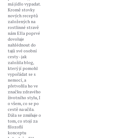
má jídlo vypadat.
Kromě stovky
nových receptů
založených na
rostlinné stravě
nám Ella poprvé
dovoluje
nahlédnout do
tajů své osobní
cesty - jak
založila blog,
který jí pomohl
vypořádat se s
nemocí, a
přetvořila ho ve
značku zdravého
životního stylu, I
o všem, co se po
cestě na učila.
Dála se zmiňuje o
tom, co stojí za
filozofií
konceptu