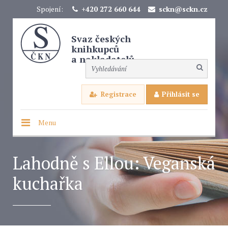
Spojení:
+420 272 660 644
sckn@sckn.cz
Svaz českých
knihkupců
a nakladatelů
Registrace
Přihlásit se
Menu
Lahodně s Ellou: Veganská
kuchařka