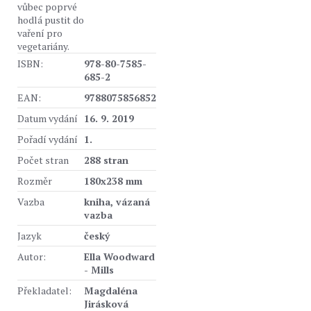
vůbec poprvé
hodlá pustit do
vaření pro
vegetariány.
ISBN:
978-80-7585-
685-2
EAN:
9788075856852
Datum vydání
16. 9. 2019
Pořadí vydání
1.
Počet stran
288 stran
Rozměr
180x238 mm
Vazba
kniha, vázaná
vazba
Jazyk
český
Autor:
Ella Woodward
- Mills
Překladatel:
Magdaléna
Jirásková