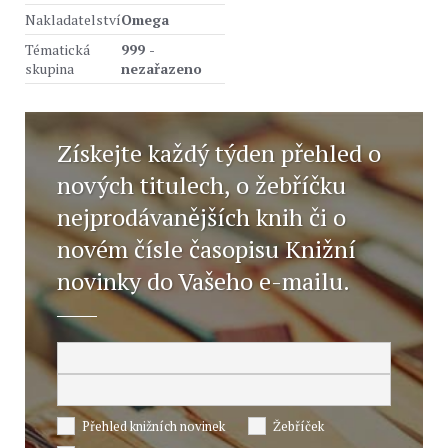
Nakladatelství
Omega
Tématická
999 -
skupina
nezařazeno
Získejte každý týden přehled o
nových titulech, o žebříčku
nejprodávanějších knih či o
novém čísle časopisu Knižní
novinky do Vašeho e-mailu.
Přehled knižních novinek
Žebříček