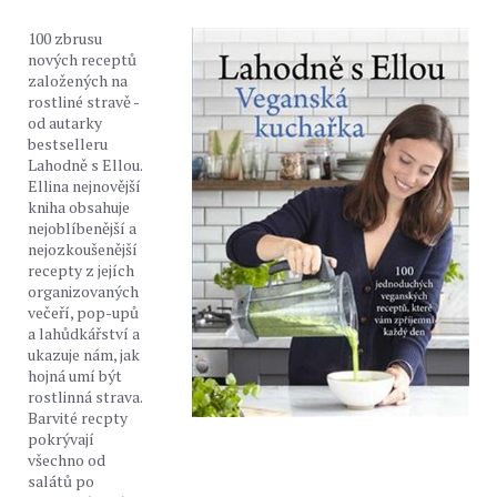
100 zbrusu
nových receptů
založených na
rostliné stravě -
od autarky
bestselleru
Lahodně s Ellou.
Ellina nejnovější
kniha obsahuje
nejoblíbenější a
nejozkoušenější
recepty z jejích
organizovaných
večeří, pop-upů
a lahůdkářství a
ukazuje nám, jak
hojná umí být
rostlinná strava.
Barvité recpty
pokrývají
všechno od
salátů po