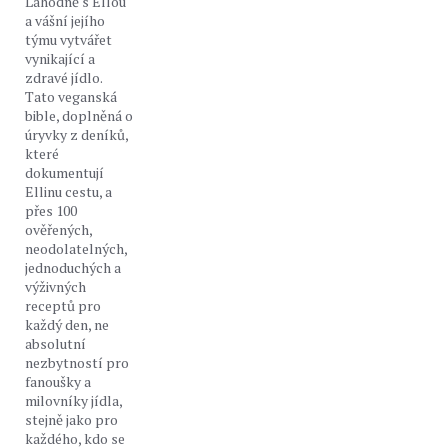
Lahodně s Ellou
a vášní jejího
týmu vytvářet
vynikající a
zdravé jídlo.
Tato veganská
bible, doplněná o
úryvky z deníků,
které
dokumentují
Ellinu cestu, a
přes 100
ověřených,
neodolatelných,
jednoduchých a
výživných
receptů pro
každý den, ne
absolutní
nezbytností pro
fanoušky a
milovníky jídla,
stejně jako pro
každého, kdo se