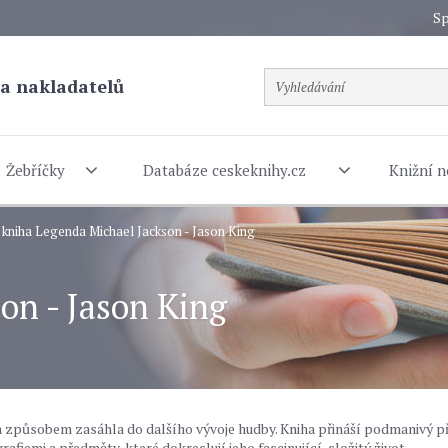
Sp
a nakladatelů
Žebříčky
Databáze ceskeknihy.cz
Knižní n
 kniha Legenda Michael Jackson - Jason King
on - Jason King
 způsobem zasáhla do dalšího vývoje hudby. Kniha přináší podmanivý p
fiemi a předměty, které dokreslují jeho fascinující, složitý život.