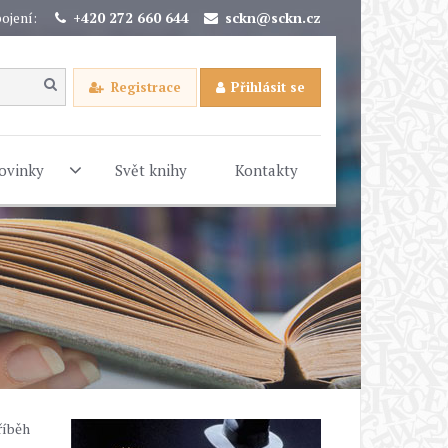
ojení:
+420 272 660 644
sckn@sckn.cz
Registrace
Přihlásit se
ovinky
Svět knihy
Kontakty
říběh