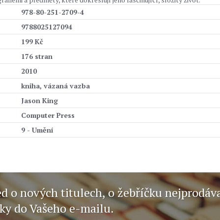
978-80-251-2709-4
9788025127094
199 Kč
176 stran
2010
kniha, vázaná vazba
Jason King
Computer Press
9 - Umění
ed o nových titulech, o žebříčku nejprodáv
nky do Vašeho e-mailu.