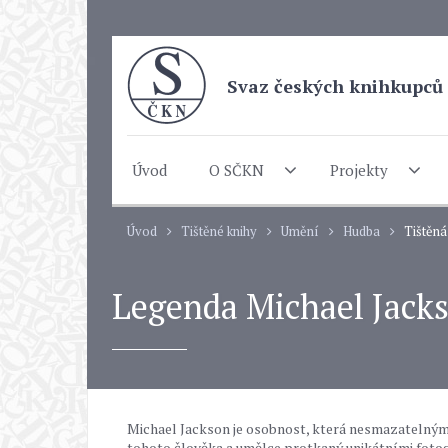
Svaz českých knihkupců 
Úvod
O SČKN
Projekty
Úvod
Tištěné knihy
Umění
Hudba
Tištěná
Legenda Michael Jacks
Michael Jackson je osobnost, která nesmazatelným
tohoto člověka a umělce protkaný unikátními fotogra