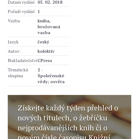
Datum vydání
05. 02. 2018
Pořadí vydání
1
Vazba
kniha,
brožovaná
vazba
Jazyk
český
Autor:
kolektiv
Nakladatelství
CPress
Tématická
2 -
skupina
Společenské
vědy; osvěta
Získejte každý týden přehled o
nových titulech, o žebříčku
nejprodávanějších knih či o
novém čísle časopisu Knižní