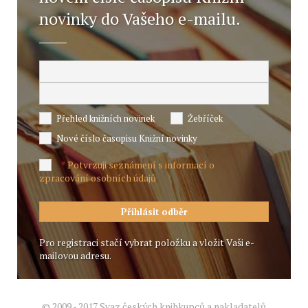
novinky do Vašeho e-mailu.
Přehled knižních novinek
Žebříček
Nové číslo časopisu Knižní novinky
Potvrzuji seznámení s informací o
*
zpracování osobních údajů
Pro registraci stačí vybrat položku a vložit Vaši e-
mailovou adresu.
© 2009 - 2017 Svaz českých knihkupců a nakladatelů