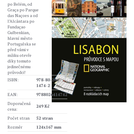
po Belém, od
Graça po Parque
das Naçoes a od
l’Alcântara po
Fundaçao
Gulbenkian,
hlavní město
Portugalska se
před vámi v
mžiku otevře
díky tomuto
jedinečnému
průvodci!
ISBN:
978-80-264-
1474-2
EAN:
9788026414742
Doporučená
249 Kč
cena:
Počet stran
52 stran
Rozměr
124x167 mm