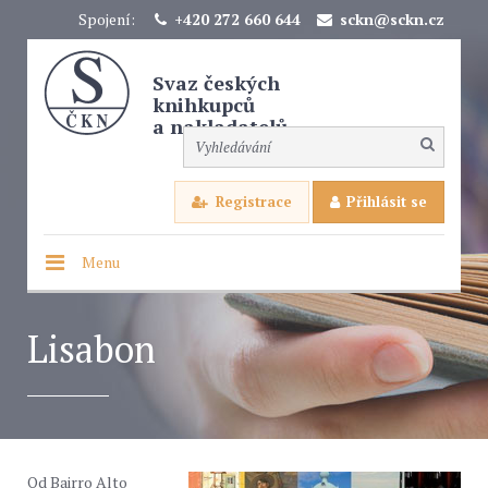
Spojení:
+420 272 660 644
sckn@sckn.cz
Svaz českých
knihkupců
a nakladatelů
Registrace
Přihlásit se
Menu
Lisabon
Od Bairro Alto