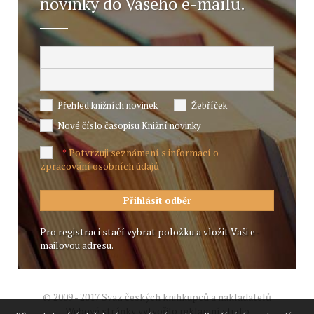
novinky do Vašeho e-mailu.
Přehled knižních novinek
Žebříček
Nové číslo časopisu Knižní novinky
Potvrzuji seznámení s informací o
*
zpracování osobních údajů
Pro registraci stačí vybrat položku a vložit Vaši e-
mailovou adresu.
© 2009 - 2017 Svaz českých knihkupců a nakladatelů
Webové stránky vytvořilo reklamní studio