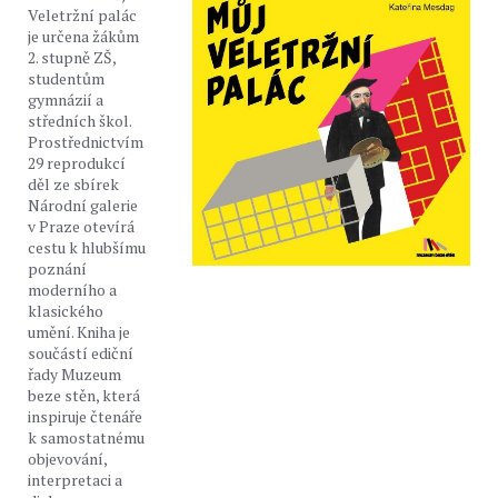
Veletržní palác
je určena žákům
2. stupně ZŠ,
studentům
gymnázií a
středních škol.
Prostřednictvím
29 reprodukcí
děl ze sbírek
Národní galerie
v Praze otevírá
cestu k hlubšímu
poznání
moderního a
klasického
umění. Kniha je
součástí ediční
řady Muzeum
beze stěn, která
inspiruje čtenáře
k samostatnému
objevování,
interpretaci a