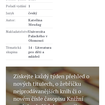
Pořadí vydání
1
Jazyk
český
Autor:
Kateřina
Mesdag
Nakladatelství
Univerzita
Palackého v
Olomouci
Tématická
14 - Literatura
skupina
pro děti a
mládež
Získejte každý týden přehled o
nových titulech, o žebříčku
nejprodávanějších knih či o
novém čísle časopisu Knižní