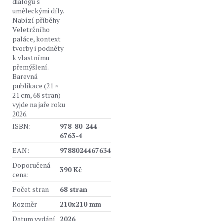
dialogu s
uměleckými díly.
Nabízí příběhy
Veletržního
paláce, kontext
tvorby i podněty
k vlastnímu
přemýšlení.
Barevná
publikace (21 ×
21 cm, 68 stran)
vyjde na jaře roku
2026.
ISBN:
978-80-244-
6763-4
EAN:
9788024467634
Doporučená
390 Kč
cena:
Počet stran
68 stran
Rozměr
210x210 mm
Datum vydání
2026