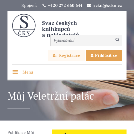
Spojení:
+420 272 660 644
sckn@sckn.cz
Svaz českých
knihkupců
a nakladatelů
Registrace
Přihlásit se
Menu
Můj Veletržní palác
Publikace Můj