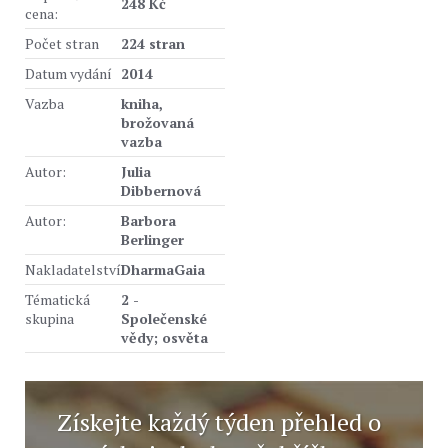
248 Kč
cena:
Počet stran
224 stran
Datum vydání
2014
Vazba
kniha,
brožovaná
vazba
Autor:
Julia
Dibbernová
Autor:
Barbora
Berlinger
Nakladatelství
DharmaGaia
Tématická
2 -
skupina
Společenské
vědy; osvěta
Získejte každý týden přehled o