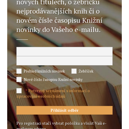
nových titulech, o žebříčku
nejprodávanějších knih či o
novém čísle časopisu Knižní
novinky do Vašeho e-mailu.
Přehled knižních novinek
Žebříček
Nové číslo časopisu Knižní novinky
Potvrzuji seznámení s informací o
*
zpracování osobních údajů
Pro registraci stačí vybrat položku a vložit Vaši e-
mailovou adresu.