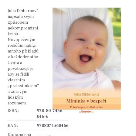
Julia Dibbernová
napsala svým
způsobem
nekompromisní
knihu.
Novopečeným
rodičům nabízí
mnoho příkladů
z každodenního
života a
povzbuzuje je,
aby se řídili
vlastním
„prainstinktem“
a zdravým
lidským
rozumem.
ISBN:
978-80-7436-
046-6
EAN:
9788074360466
Doporučená