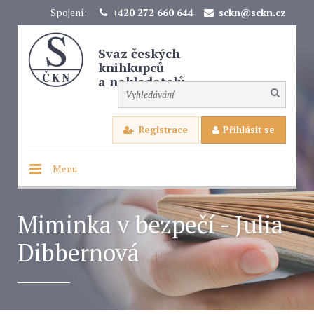
Spojení:
+420 272 660 644
sckn@sckn.cz
Svaz českých
knihkupců
a nakladatelů
Registrace
Přihlásit se
Menu
Miminka v bezpečí - Julia
Dibbernová