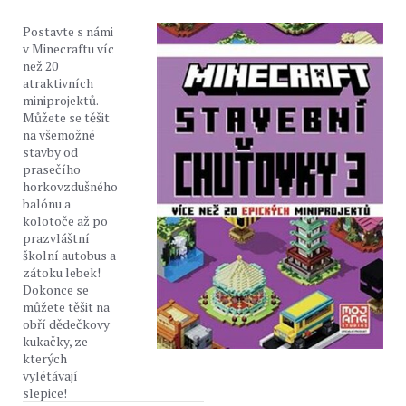
Postavte s námi
v Minecraftu víc
než 20
atraktivních
miniprojektů.
Můžete se těšit
na všemožné
stavby od
prasečího
horkovzdušného
balónu a
kolotoče až po
prazvláštní
školní autobus a
zátoku lebek!
Dokonce se
můžete těšit na
obří dědečkovy
kukačky, ze
kterých
vylétávají
slepice!