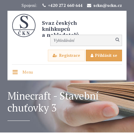
Spojení:
+420 272 660 644
sckn@sckn.cz
Svaz českých
knihkupců
a nakladatelů
Registrace
Přihlásit se
Menu
Minecraft - Stavební
chuťovky 3