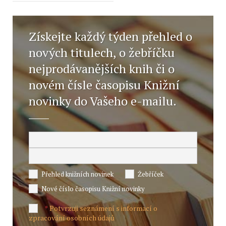
Získejte každý týden přehled o
nových titulech, o žebříčku
nejprodávanějších knih či o
novém čísle časopisu Knižní
novinky do Vašeho e-mailu.
Přehled knižních novinek
Žebříček
Nové číslo časopisu Knižní novinky
Potvrzuji seznámení s informací o
*
zpracování osobních údajů