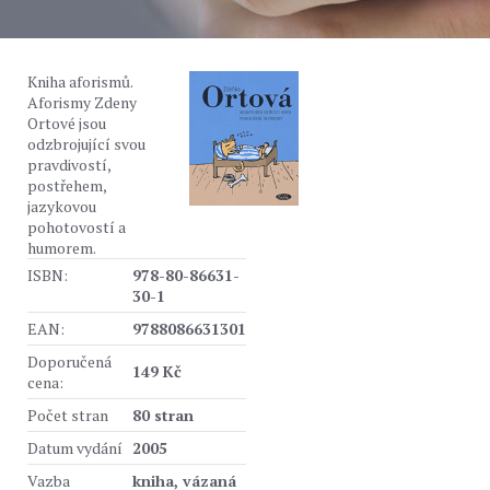
Kniha aforismů.
Aforismy Zdeny
Ortové jsou
odzbrojující svou
pravdivostí,
postřehem,
jazykovou
pohotovostí a
humorem.
ISBN:
978-80-86631-
30-1
EAN:
9788086631301
Doporučená
149 Kč
cena:
Počet stran
80 stran
Datum vydání
2005
Vazba
kniha, vázaná