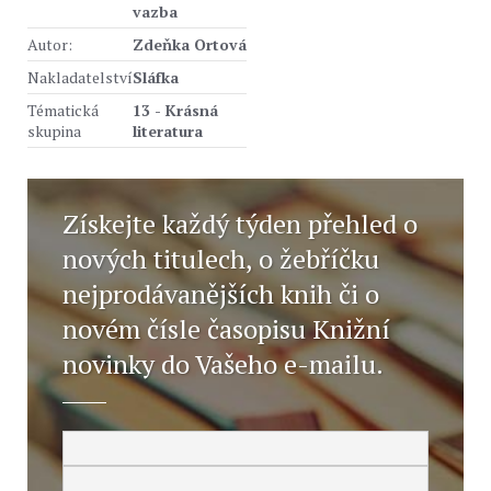
vazba
Autor:
Zdeňka Ortová
Nakladatelství
Sláfka
Tématická
13 - Krásná
skupina
literatura
Získejte každý týden přehled o
nových titulech, o žebříčku
nejprodávanějších knih či o
novém čísle časopisu Knižní
novinky do Vašeho e-mailu.