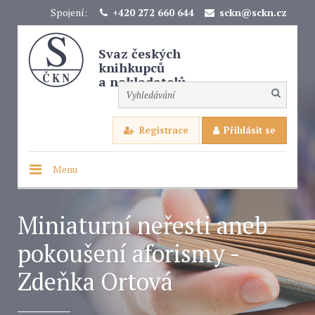
Spojení:
+420 272 660 644
sckn@sckn.cz
Svaz českých
knihkupců
a nakladatelů
Registrace
Přihlásit se
Menu
Miniaturní neřesti aneb
pokoušení aforismy -
Zdeňka Ortová