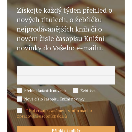
Získejte každý týden přehled o
nových titulech, o žebříčku
nejprodávanějších knih či o
novém čísle časopisu Knižní
novinky do Vašeho e-mailu.
Přehled knižních novinek
Žebříček
Nové číslo časopisu Knižní novinky
Potvrzuji seznámení s informací o
*
zpracování osobních údajů