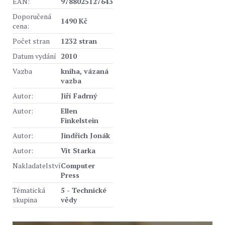
EAN:
9788025127643
Doporučená
1490 Kč
cena:
Počet stran
1232 stran
Datum vydání
2010
Vazba
kniha, vázaná
vazba
Autor:
Jiří Fadrný
Autor:
Ellen
Finkelstein
Autor:
Jindřich Jonák
Autor:
Vít Starka
Nakladatelství
Computer
Press
Tématická
5 - Technické
skupina
vědy