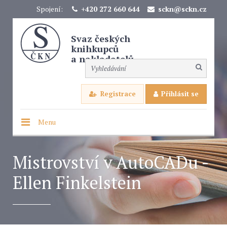
Spojení:
+420 272 660 644
sckn@sckn.cz
Svaz českých
knihkupců
a nakladatelů
Registrace
Přihlásit se
Menu
Mistrovství v AutoCADu -
Ellen Finkelstein