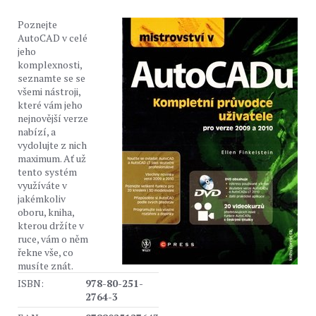
Poznejte
AutoCAD v celé
jeho
komplexnosti,
seznamte se se
všemi nástroji,
které vám jeho
nejnovější verze
nabízí, a
vydolujte z nich
maximum. Ať už
tento systém
využíváte v
jakémkoliv
oboru, kniha,
kterou držíte v
ruce, vám o něm
řekne vše, co
musíte znát.
ISBN:
978-80-251-
2764-3