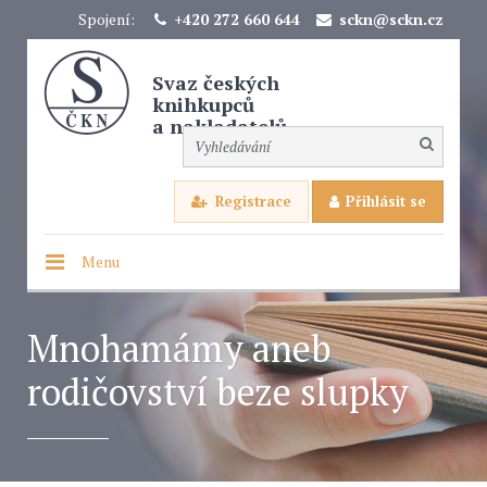
Spojení:
+420 272 660 644
sckn@sckn.cz
Svaz českých
knihkupců
a nakladatelů
Registrace
Přihlásit se
Menu
Mnohamámy aneb
rodičovství beze slupky