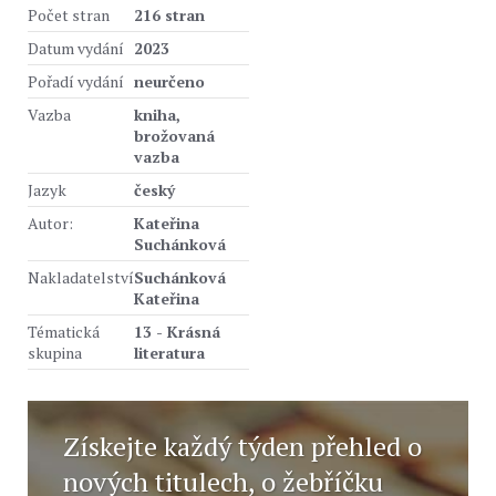
Počet stran
216 stran
Datum vydání
2023
Pořadí vydání
neurčeno
Vazba
kniha,
brožovaná
vazba
Jazyk
český
Autor:
Kateřina
Suchánková
Nakladatelství
Suchánková
Kateřina
Tématická
13 - Krásná
skupina
literatura
Získejte každý týden přehled o
nových titulech, o žebříčku