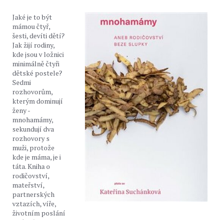
Jaké je to být
mámou čtyř,
šesti, devíti dětí?
Jak žijí rodiny,
kde jsou v ložnici
minimálně čtyři
dětské postele?
Sedmi
rozhovorům,
kterým dominují
ženy -
mnohamámy,
sekundují dva
rozhovory s
muži, protože
kde je máma, je i
táta. Kniha o
rodičovství,
mateřství,
partnerských
vztazích, víře,
životním poslání