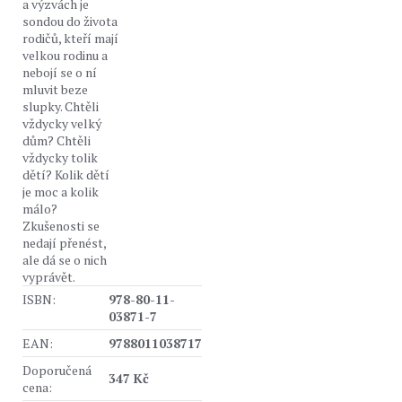
a výzvách je
sondou do života
rodičů, kteří mají
velkou rodinu a
nebojí se o ní
mluvit beze
slupky. Chtěli
vždycky velký
dům? Chtěli
vždycky tolik
dětí? Kolik dětí
je moc a kolik
málo?
Zkušenosti se
nedají přenést,
ale dá se o nich
vyprávět.
ISBN:
978-80-11-
03871-7
EAN:
9788011038717
Doporučená
347 Kč
cena: