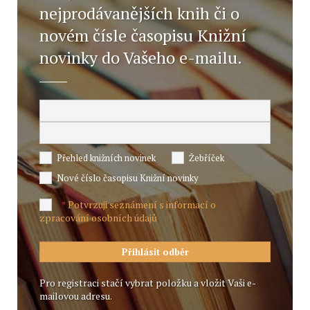
nejprodávanějších knih či o
novém čísle časopisu Knižní
novinky do Vašeho e-mailu.
Přehled knižních novinek
Žebříček
Nové číslo časopisu Knižní novinky
Potvrzuji seznámení s informací o
*
zpracování osobních údajů
Pro registraci stačí vybrat položku a vložit Vaši e-
mailovou adresu.