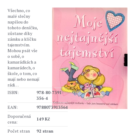
Všechno, co
malé slečny
napíšou do
tohoto deníčku,
zůstane díky
zámku a klíčku
tajemstvím.
Mohou psát vše
o sobě, o
kamarádkách a
kamarádech, o
škole, o tom, co
mají nebo nemají
rádi…
ISBN:
978-80-7391-
356-4
EAN:
9788073913564
Doporučená
149 Kč
cena:
Počet stran
92 stran