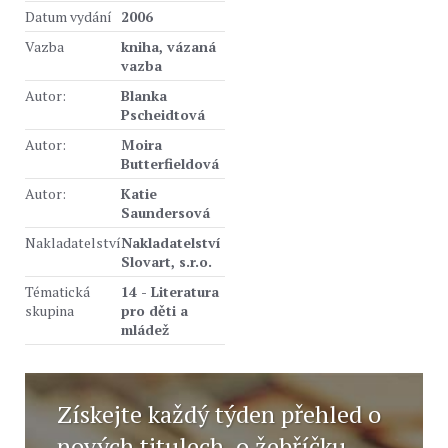
Datum vydání
2006
Vazba
kniha, vázaná
vazba
Autor:
Blanka
Pscheidtová
Autor:
Moira
Butterfieldová
Autor:
Katie
Saundersová
Nakladatelství
Nakladatelství
Slovart, s.r.o.
Tématická
14 - Literatura
skupina
pro děti a
mládež
Získejte každý týden přehled o
nových titulech, o žebříčku