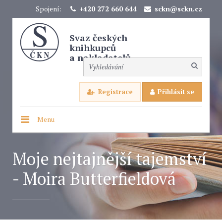
Spojení:
+420 272 660 644
sckn@sckn.cz
Svaz českých
knihkupců
a nakladatelů
Registrace
Přihlásit se
Menu
Moje nejtajnější tajemství
- Moira Butterfieldová