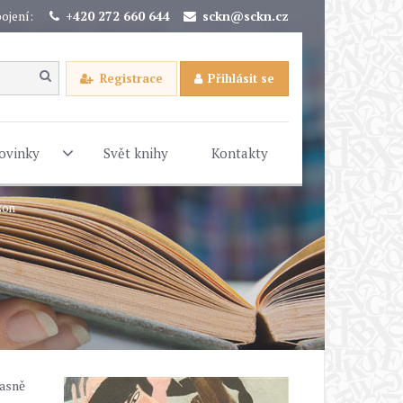
ojení:
+420 272 660 644
sckn@sckn.cz
Registrace
Přihlásit se
ovinky
Svět knihy
Kontakty
son
časně