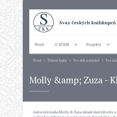
Svaz českých knihkupců 
Úvod
O SČKN
Projekty
Úvod
Tištěné knihy
Pro děti a mládež
Pro mlá
Molly &amp; Zuza - K
Autorská kniha Molly & Zuza mladé ilustrátorky a 
nejlepším debutem ve své kategorii. Vyprávění o d