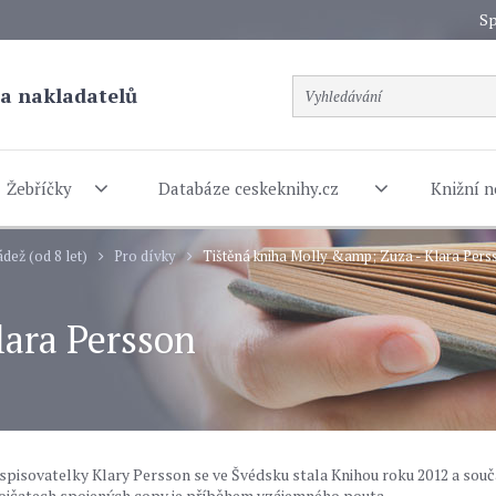
Sp
a nakladatelů
Žebříčky
Databáze ceskeknihy.cz
Knižní n
dež (od 8 let)
Pro dívky
Tištěná kniha Molly &amp; Zuza - Klara Pers
lara Persson
spisovatelky Klary Persson se ve Švédsku stala Knihou roku 2012 a sou
vojčatech spojených copy je příběhem vzájemného pouta.