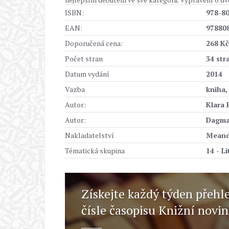
ISBN:
978-8
EAN:
97880
Doporučená cena:
268 Kč
Počet stran
34 str
Datum vydání
2014
Vazba
kniha,
Autor:
Klara 
Autor:
Dagma
Nakladatelství
Meand
Tématická skupina
14 - L
Získejte každý týden přehl
čísle časopisu Knižní novi