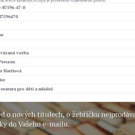
0-87596-47-0
87596470
an
 vázaná vazba
Persson
r Hartlová
er
iteratura pro děti a mládež
ed o nových titulech, o žebříčku nejprodáv
nky do Vašeho e-mailu.