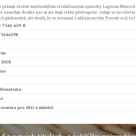
je plánují strávit nejrůznějšími strašúžasnými způsoby. Lagoona Blueová 
 zasurfuje. Rodiče pro ni ale mají velké překvapení: vydají se na výletní
ých ghúlmošek, ale doufá, že se seznámí s někým novým. Povede se jí to?
0-7544-639-8
75446398
ran
. 2018
eno
 Monstrata
oo
iteratura pro děti a mládež