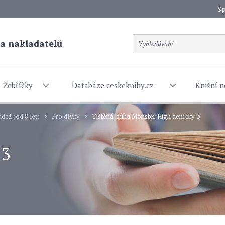
Sp
a nakladatelů
Žebříčky
Databáze ceskeknihy.cz
Knižní n
dež (od 8 let)
Pro dívky
Tištěná kniha Monster High deníčky 3
 3