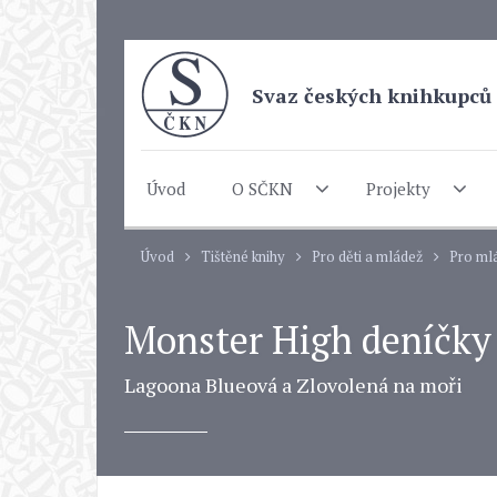
Svaz českých knihkupců 
Úvod
O SČKN
Projekty
Úvod
Tištěné knihy
Pro děti a mládež
Pro mlá
Monster High deníčky
Lagoona Blueová a Zlovolená na moři