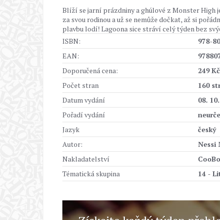
Blíží se jarní prázdniny a ghúlové z Monster High 
za svou rodinou a už se nemůže dočkat, až si pořádně
plavbu lodí! Lagoona sice stráví celý týden bez sv
ISBN:
978-8
EAN:
97880
Doporučená cena:
249 Kč
Počet stran
160 st
Datum vydání
08. 10
Pořadí vydání
neurč
Jazyk
český
Autor:
Nessi
Nakladatelství
CooB
Tématická skupina
14 - L