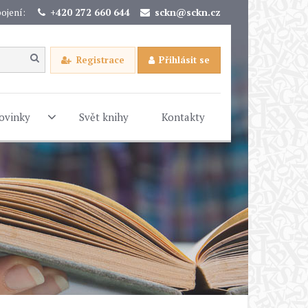
ojení:
+420 272 660 644
sckn@sckn.cz
Registrace
Přihlásit se
ovinky
Svět knihy
Kontakty