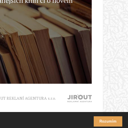
anějších knih či o novém
OUT REKLANÍ AGENTURA s.r.o.
Rozumím