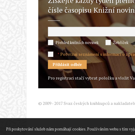
Získejte každý týden přehl
čísle časopisu Knižní novi
Přehled knižních novinek
Žebříček
Potvrzuji seznámení s informací o zpr
*
Pro registraci stačí vybrat položku a vložit Va
© 2009 - 2017 Svaz českých knihkupců a nakladatel
Při poskytování služeb nám pomáhají cookies. Používáním webu s tím vyj