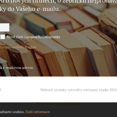
ed o nových titulech, o žebříčku nejprodáv
nky do Vašeho e-mailu.
Nové číslo časopisu Knižní novinky
acování osobních údajů
ši e-mailovou adresu.
ů
Webové stránky vytvořilo reklamní studio
JIR
Zpracování osobních údajů
adřujete souhlas.
Další informace