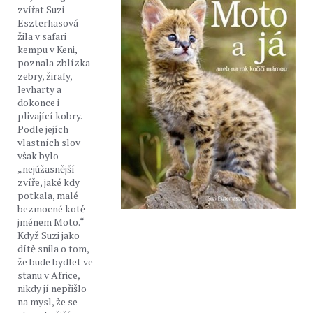
zvířat Suzi
Eszterhasová
žila v safari
kempu v Keni,
poznala zblízka
zebry, žirafy,
levharty a
dokonce i
plivající kobry.
Podle jejích
vlastních slov
však bylo
„nejúžasnější
zvíře, jaké kdy
potkala, malé
bezmocné kotě
jménem Moto.“
Když Suzi jako
dítě snila o tom,
že bude bydlet ve
stanu v Africe,
nikdy jí nepřišlo
na mysl, že se