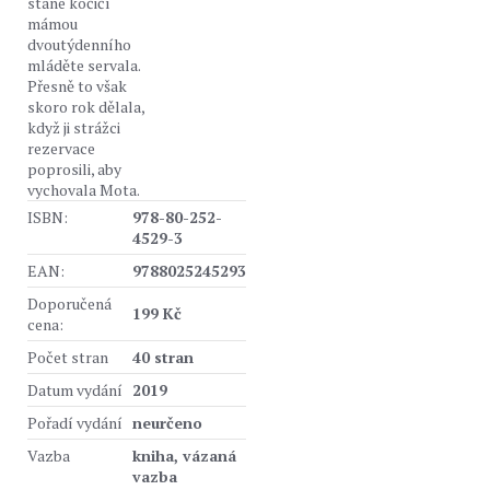
stane kočičí
mámou
dvoutýdenního
mláděte servala.
Přesně to však
skoro rok dělala,
když ji strážci
rezervace
poprosili, aby
vychovala Mota.
ISBN:
978-80-252-
4529-3
EAN:
9788025245293
Doporučená
199 Kč
cena:
Počet stran
40 stran
Datum vydání
2019
Pořadí vydání
neurčeno
Vazba
kniha, vázaná
vazba