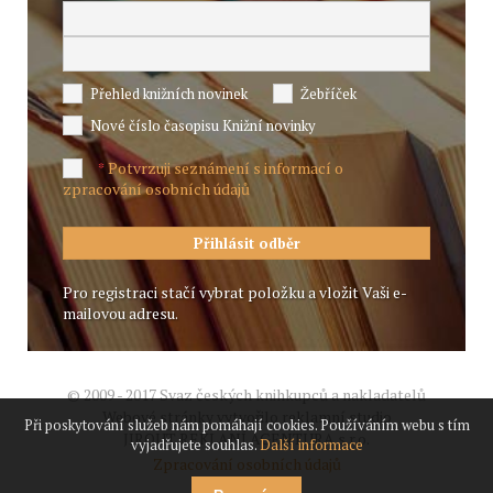
Přehled knižních novinek
Žebříček
Nové číslo časopisu Knižní novinky
Potvrzuji seznámení s informací o
*
zpracování osobních údajů
Pro registraci stačí vybrat položku a vložit Vaši e-
mailovou adresu.
© 2009 - 2017 Svaz českých knihkupců a nakladatelů
Webové stránky vytvořilo reklamní studio
Při poskytování služeb nám pomáhají cookies. Používáním webu s tím
JIROUT REKLANÍ AGENTURA s.r.o.
vyjadřujete souhlas.
Další informace
Zpracování osobních údajů