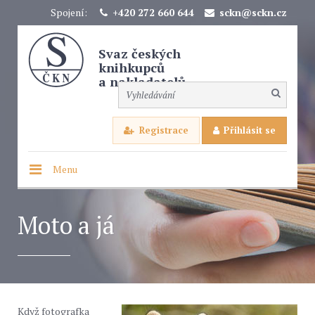
Spojení:
+420 272 660 644
sckn@sckn.cz
Svaz českých
knihkupců
a nakladatelů
Registrace
Přihlásit se
Menu
Moto a já
Když fotografka