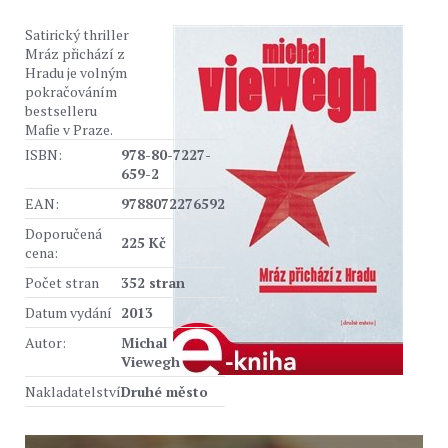
Satirický thriller
Mráz přichází z
Hradu je volným
pokračováním
bestselleru
Mafie v Praze.
ISBN:
978-80-7227-
659-2
EAN:
9788072276592
Doporučená
225 Kč
cena:
Počet stran
352 stran
Datum vydání
2013
Autor:
Michal
Viewegh
Nakladatelství
Druhé město