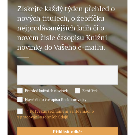
Získejte každý týden přehled o
nových titulech, o žebříčku
nejprodávanějších knih či o
novém čísle časopisu Knižní
novinky do Vašeho e-mailu.
Přehled knižních novinek
Žebříček
Nové číslo časopisu Knižní novinky
Potvrzuji seznámení s informací o
*
zpracování osobních údajů