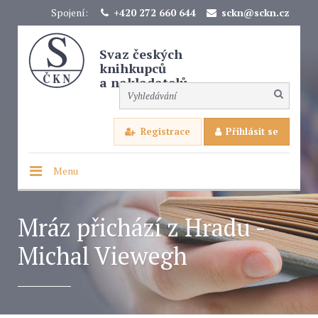
Spojení:
+420 272 660 644
sckn@sckn.cz
Svaz českých
knihkupců
a nakladatelů
Registrace
Přihlásit se
Menu
Mráz přichází z Hradu -
Michal Viewegh