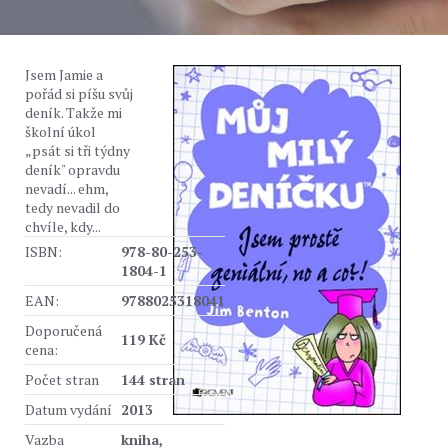
Jsem Jamie a
pořád si píšu svůj
deník. Takže mi
školní úkol
„psát si tři týdny
deník" opravdu
nevadí... ehm,
tedy nevadil do
chvíle, kdy...
ISBN:
978-80-253-
1804-1
EAN:
9788025318041
Doporučená
119 Kč
cena:
Počet stran
144 stran
Datum vydání
2013
Vazba
kniha,