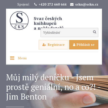
Spojení:
+420 272 660 644
sckn@sckn.cz
Svaz českých
knihkupců
a nakladatelů
Registrace
Přihlásit se
Menu
Můj milý deníčku - Jsem
prostě geniální, no a co?! -
Jim Benton