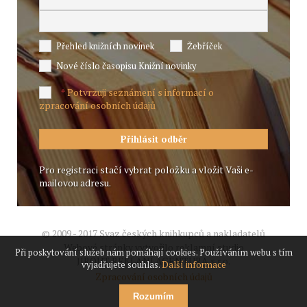
Přehled knižních novinek
Žebříček
Nové číslo časopisu Knižní novinky
Potvrzuji seznámení s informací o
*
zpracování osobních údajů
Pro registraci stačí vybrat položku a vložit Vaši e-
mailovou adresu.
© 2009 - 2017 Svaz českých knihkupců a nakladatelů
Webové stránky vytvořilo reklamní studio
Při poskytování služeb nám pomáhají cookies. Používáním webu s tím
JIROUT REKLANÍ AGENTURA s.r.o.
vyjadřujete souhlas.
Další informace
Zpracování osobních údajů
Rozumím