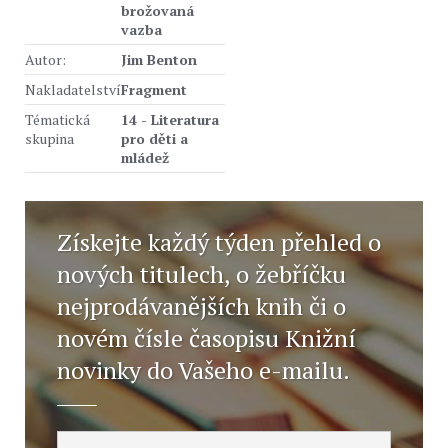
brožovaná
vazba
Autor:
Jim Benton
Nakladatelství
Fragment
Tématická
14 - Literatura
skupina
pro děti a
mládež
Získejte každý týden přehled o
nových titulech, o žebříčku
nejprodávanějších knih či o
novém čísle časopisu Knižní
novinky do Vašeho e-mailu.