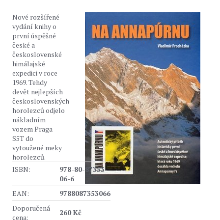
Nové rozšířené
vydání knihy o
první úspěšné
české a
československé
himálajské
expedici v roce
1969. Tehdy
devět nejlepších
československých
horolezců odjelo
nákladním
vozem Praga
S5T do
vytoužené meky
horolezců.
ISBN:
978-80-87353-
06-6
EAN:
9788087353066
Doporučená
260 Kč
cena: