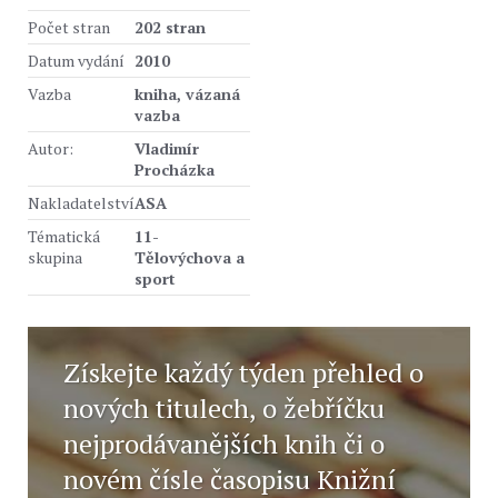
Počet stran
202 stran
Datum vydání
2010
Vazba
kniha, vázaná
vazba
Autor:
Vladimír
Procházka
Nakladatelství
ASA
Tématická
11-
skupina
Tělovýchova a
sport
Získejte každý týden přehled o
nových titulech, o žebříčku
nejprodávanějších knih či o
novém čísle časopisu Knižní