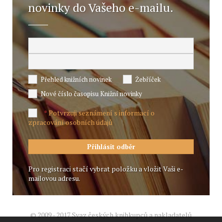
novinky do Vašeho e-mailu.
Přehled knižních novinek
Žebříček
Nové číslo časopisu Knižní novinky
Potvrzuji seznámení s informací o
*
zpracování osobních údajů
Pro registraci stačí vybrat položku a vložit Vaši e-
mailovou adresu.
© 2009 - 2017 Svaz českých knihkupců a nakladatelů