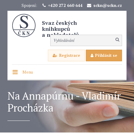
Spojení:
+420 272 660 644
sckn@sckn.cz
Svaz českých
knihkupců
a nakladatelů
Registrace
Přihlásit se
Menu
Na Annapúrnu - Vladimír
Procházka