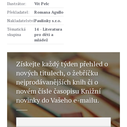
Ilustrátor:
Vít Pelc
Překladatel:
Romana Agullo
Nakladatelství
Paulínky s.r.o.
Tématická
14 - Literatura
skupina
pro děti a
mládež
Získejte každý týden přehled o
nových titulech, o žebříčku
nejprodávanějších knih či o
novém čísle časopisu Knižní
novinky do Vašeho e-mailu.