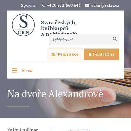
Spojení:
+420 272 660 644
sckn@sckn.cz
Svaz českých
knihkupců
a nakladatelů
Registrace
Přihlásit se
Menu
Na dvoře Alexandrově
Ve třetím díle se