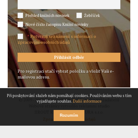
Přehled knižních novinek
Žebříček
Nové číslo časopisu Knižní novinky
Potvrzuji seznámení s informací o
*
zpracování osobních údajů
Pro registraci stačí vybrat položku a vložit Vaši e-
mailovou adresu.
Při poskytování služeb nám pomáhají cookies. Používáním webu s tím
© 2009 - 2017 Svaz českých knihkupců a nakladatelů
vyjadřujete souhlas.
Další informace
Webové stránky vytvořilo reklamní studio
JIROUT REKLANÍ AGENTURA s.r.o.
Rozumím
Zpracování osobních údajů