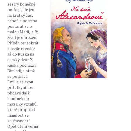
sestry konečně
potkají, ale jen
na krátký čas,
neboť je potřeba
postarat se o
malou Marii, jejíž
život je ohrožen.
Příběh tentokrát
zavede čtenáře
až do Ruska na
carský dvůr. Z
Ruska pochází i
Dimitrij, s nímž
se potkává
Emilie se svou
přítelkyní. Ten
přidává další
kamínek do
mozaiky vztahů,
které propojují
minulost se
současností.
Opět čtení velmi