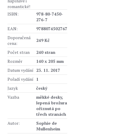
napínavé i
romantické!
ISBN:
978-80-7450-
276-7
EAN:
9788074502767
Doporučená
249 Kč
cena:
Počet stran
240 stran
Rozměr
140 x 205 mm
Datum vydání
23. 11. 2017
Pořadí vydání
1
Jazyk
český
Vazba
měkké desky,
lepená brožura
oříznutá po
třech stranách
Autor:
Sophie de
Mullenheim