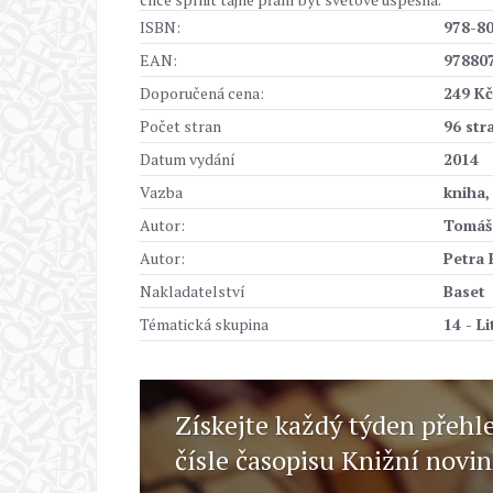
ISBN:
978-8
EAN:
97880
Doporučená cena:
249 Kč
Počet stran
96 str
Datum vydání
2014
Vazba
kniha,
Autor:
Tomáš
Autor:
Petra
Nakladatelství
Baset
Tématická skupina
14 - L
Získejte každý týden přehl
čísle časopisu Knižní novi