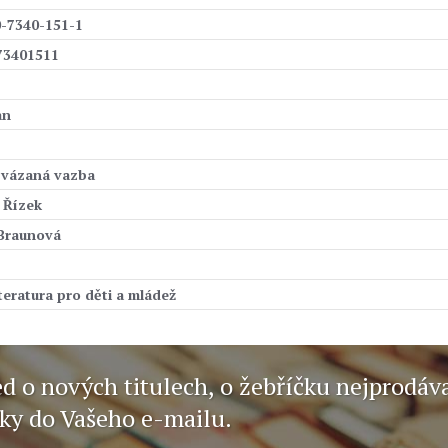
0-7340-151-1
73401511
an
 vázaná vazba
 Řízek
 Braunová
iteratura pro děti a mládež
ed o nových titulech, o žebříčku nejprodáv
nky do Vašeho e-mailu.