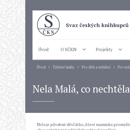
Svaz českých knihkupců 
Úvod
O SČKN
Projekty
Úvod
Tištěné knihy
Pro děti a mládež
Pro mlá
Nela Malá, co nechtěla
Nela je půvabné děvčátko, které maminka promyšlen
chce splnit tajné přání být světově úspěšná.