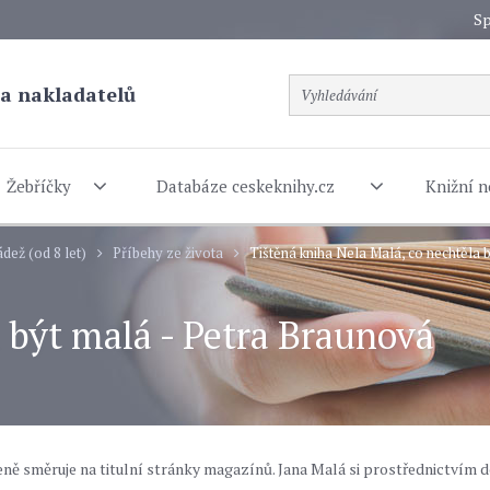
Sp
a nakladatelů
Žebříčky
Databáze ceskeknihy.cz
Knižní n
dež (od 8 let)
Příbehy ze života
Tištěná kniha Nela Malá, co nechtěla 
 být malá - Petra Braunová
ě směruje na titulní stránky magazínů. Jana Malá si prostřednictvím d