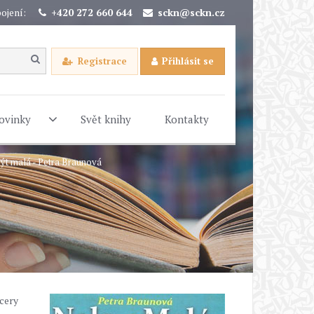
ojení:
+420 272 660 644
sckn@sckn.cz
Registrace
Přihlásit se
ovinky
Svět knihy
Kontakty
být malá - Petra Braunová
cery