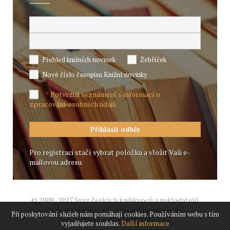
Přehled knižních novinek
Žebříček
Nové číslo časopisu Knižní novinky
Potvrzuji seznámení s informací o
*
zpracování osobních údajů
Pro registraci stačí vybrat položku a vložit Vaši e-
mailovou adresu.
© 2009 - 2017 Svaz českých knihkupců a nakladatelů
Webové stránky vytvořilo reklamní studio
Při poskytování služeb nám pomáhají cookies. Používáním webu s tím
JIROUT REKLANÍ AGENTURA s.r.o.
vyjadřujete souhlas.
Další informace