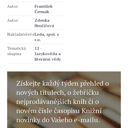
Autor:
František
Čermák
Autor:
Zdenka
Hrnčířová
Nakladatelství
Leda, spol. s
r.o.
Tématická
12 -
skupina
Jazykověda a
literární vědy
Získejte každý týden přehled o
nových titulech, o žebříčku
nejprodávanějších knih či o
novém čísle časopisu Knižní
novinky do Vašeho e-mailu.