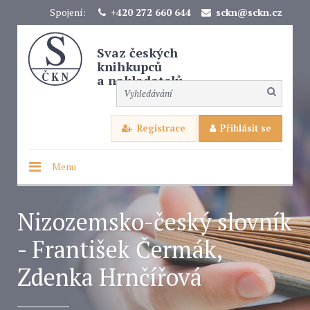
Spojení:
+420 272 660 644
sckn@sckn.cz
Svaz českých
knihkupců
a nakladatelů
Registrace
Přihlásit se
Menu
Nizozemsko-český slovník
- František Čermák,
Zdenka Hrnčířová