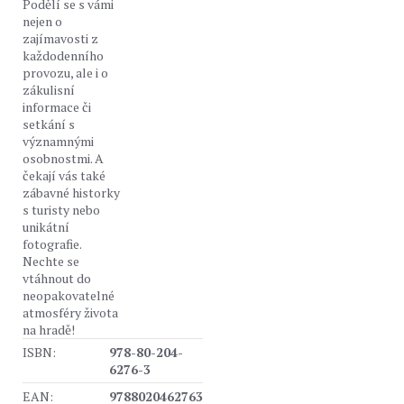
Podělí se s vámi
nejen o
zajímavosti z
každodenního
provozu, ale i o
zákulisní
informace či
setkání s
významnými
osobnostmi. A
čekají vás také
zábavné historky
s turisty nebo
unikátní
fotografie.
Nechte se
vtáhnout do
neopakovatelné
atmosféry života
na hradě!
ISBN:
978-80-204-
6276-3
EAN:
9788020462763