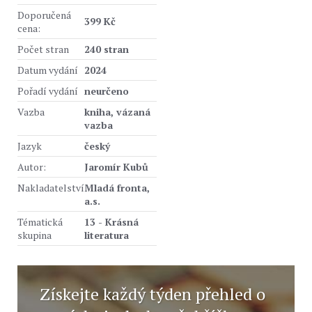
Doporučená
399 Kč
cena:
Počet stran
240 stran
Datum vydání
2024
Pořadí vydání
neurčeno
Vazba
kniha, vázaná
vazba
Jazyk
český
Autor:
Jaromír Kubů
Nakladatelství
Mladá fronta,
a.s.
Tématická
13 - Krásná
skupina
literatura
Získejte každý týden přehled o