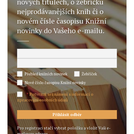
nových titulech, o žebříčku
nejprodávanějších knih či o
novém čísle časopisu Knižní
novinky do Vašeho e-mailu.
Přehled knižních novinek
Žebříček
Nové číslo časopisu Knižní novinky
Potvrzuji seznámení s informací o
*
zpracování osobních údajů
Pro registraci stačí vybrat položku a vložit Vaši e-
mailovou adresu.