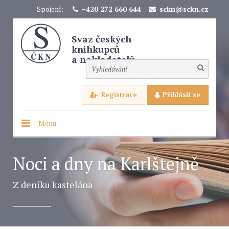
Spojení:
+420 272 660 644
sckn@sckn.cz
Svaz českých
knihkupců
a nakladatelů
Registrace
Přihlásit se
Menu
Noci a dny na Karlštejně
Z deníku kastelána