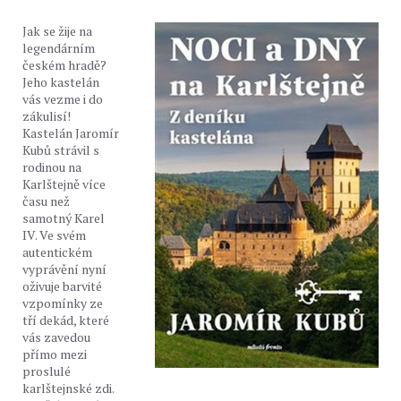
Jak se žije na
legendárním
českém hradě?
Jeho kastelán
vás vezme i do
zákulisí!
Kastelán Jaromír
Kubů strávil s
rodinou na
Karlštejně více
času než
samotný Karel
IV. Ve svém
autentickém
vyprávění nyní
oživuje barvité
vzpomínky ze
tří dekád, které
vás zavedou
přímo mezi
proslulé
karlštejnské zdi.