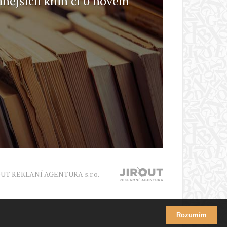
anějších knih či o novém
OUT REKLANÍ AGENTURA s.r.o.
Rozumím