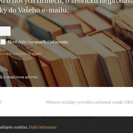
ed o nových titulech, o žebříčku nejprodáv
nky do Vašeho e-mailu.
Nové číslo časopisu Knižní novinky
acování osobních údajů
ši e-mailovou adresu.
ů
Webové stránky vytvořilo reklamní studio
JIR
Zpracování osobních údajů
adřujete souhlas.
Další informace