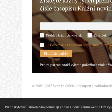
Získejte každý týden přehl
čísle časopisu Knižní novi
Přehled knižních novinek
Žebříček
Potvrzuji seznámení s informací o zpr
*
Pro registraci stačí vybrat položku a vložit Va
© 2009 - 2017 Svaz českých knihkupců a nakladatel
Při poskytování služeb nám pomáhají cookies. Používáním webu s tím vyj