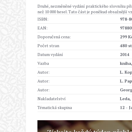
Druhé, nezměněné vydání praktického slovníku přiná
než 10 000 hesel. Tato část je poněkud obsažnější 
ISBN:
978-8
EAN:
97880
Doporučená cena:
299 K
Počet stran
480 s
Datum vydání
2014
Vazba
kniha
Autor:
L. Ko
Autor:
L. Pa
Autor:
Georg
Nakladatelství
Leda, 
Tématická skupina
12 - J