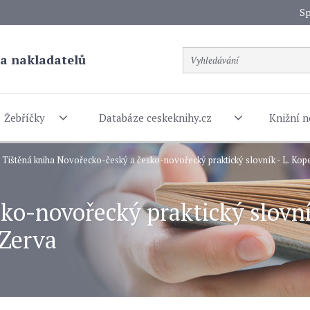
Sp
a nakladatelů
Žebříčky
Databáze ceskeknihy.cz
Knižní n
Tištěná kniha Novořecko-český a česko-novořecký praktický slovník - L. Kop
o-novořecký praktický slovník
 Zerva