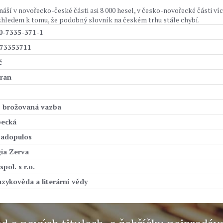
ší v novořecko-české části asi 8 000 hesel, v česko-novořecké části ví
vzhledem k tomu, že podobný slovník na českém trhu stále chybí.
0-7335-371-1
73353711
č
tran
, brožovaná vazba
pecká
padopulos
ia Zerva
spol. s r.o.
azykověda a literární vědy