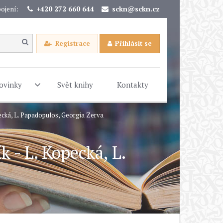
ojení:
+420 272 660 644
sckn@sckn.cz
Registrace
Přihlásit se
ovinky
Svět knihy
Kontakty
ecká, L. Papadopulos, Georgia Zerva
 - L. Kopecká, L.