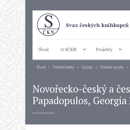
Svaz českých knihkupců 
Úvod
O SČKN
Projekty
Úvod
Tištěné knihy
Jazyky
Ostatní jazyky
Novořecko-český a česk
Papadopulos, Georgia