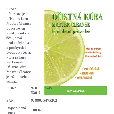
Autor
představuje
očistnou kúru
Master Cleanse,
popisuje její
vznik, účinky a
účel, dává
praktický návod
a poskytuje i
svědectví těch,
kteří již kúru
vyzkoušeli.
Očistná kúra
Master Cleanse
je jednoduchá a
účinná.
ISBN:
978-80-7349-
320-2
EAN:
9788073493202
Doporučená
180 Kč
cena: