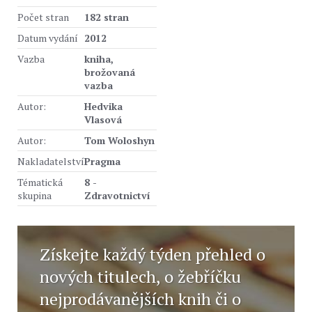
Počet stran
182 stran
Datum vydání
2012
Vazba
kniha,
brožovaná
vazba
Autor:
Hedvika
Vlasová
Autor:
Tom Woloshyn
Nakladatelství
Pragma
Tématická
8 -
skupina
Zdravotnictví
Získejte každý týden přehled o
nových titulech, o žebříčku
nejprodávanějších knih či o