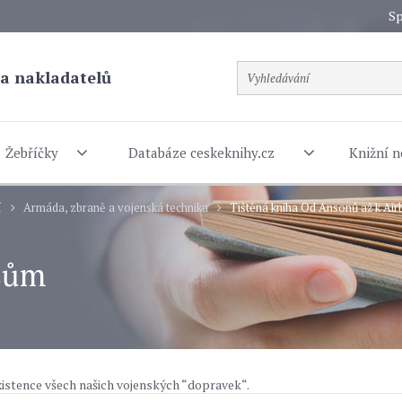
Sp
a nakladatelů
Žebříčky
Databáze ceskeknihy.cz
Knižní n
í
Armáda, zbraně a vojenská technika
Tištěná kniha Od Ansonů až k Ai
asům
istence všech našich vojenských “dopravek“.