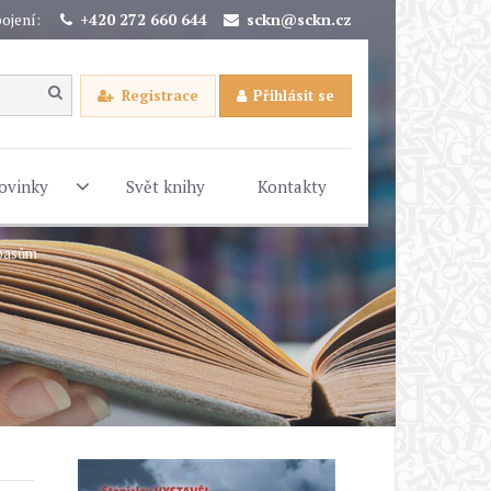
ojení:
+420 272 660 644
sckn@sckn.cz
Registrace
Přihlásit se
ovinky
Svět knihy
Kontakty
rbasům