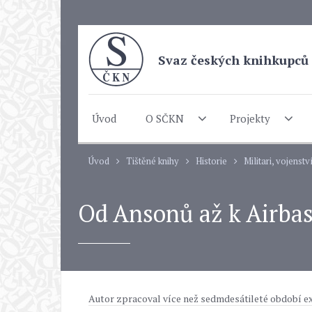
Svaz českých knihkupců 
Úvod
O SČKN
Projekty
Úvod
Tištěné knihy
Historie
Militari, vojenstv
Od Ansonů až k Airb
Autor zpracoval více než sedmdesátileté období ex