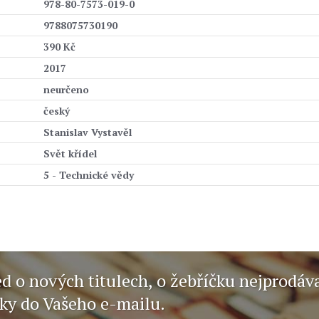
978-80-7573-019-0
9788075730190
390 Kč
2017
neurčeno
český
Stanislav Vystavěl
Svět křídel
5 - Technické vědy
ed o nových titulech, o žebříčku nejprodáv
nky do Vašeho e-mailu.