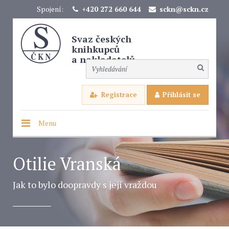
Spojení:
+420 272 660 644
sckn@sckn.cz
Svaz českých
knihkupců
a nakladatelů
Registrace
Přihlásit se
Menu
Otilie Vranská
Jak to bylo doopravdy s její vraždou