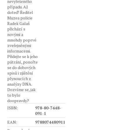
nevyřešeného
případu. Až
doteď! Ředitel
Muzea policie
Radek Galaš
přichází s
novými a
mnohdy poprvé
zveřejněnými
informacemi.
Přidejte se k jeho
pátrání, ponořte
se do dobových
spisů i zjištění
plynoucích z
analýzy DNA.
Dozvíme se, jak
to bylo
doopravdy?
ISBN:
978-80-7448-
091-1
EAN:
9788074480911