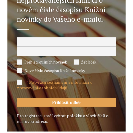
nejprodávanějších knih či o
novém čísle časopisu Knižní
novinky do Vašeho e-mailu.
Přehled knižních novinek
Žebříček
Nové číslo časopisu Knižní novinky
Potvrzuji seznámení s informací o
*
zpracování osobních údajů
Pro registraci stačí vybrat položku a vložit Vaši e-
mailovou adresu.