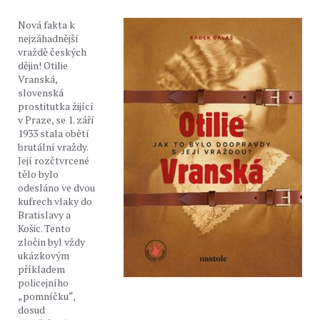
Nová fakta k
nejzáhadnější
vraždě českých
dějin! Otilie
Vranská,
slovenská
prostitutka žijící
v Praze, se 1. září
1933 stala obětí
brutální vraždy.
Její rozčtvrcené
tělo bylo
odesláno ve dvou
kufrech vlaky do
Bratislavy a
Košic. Tento
zločin byl vždy
ukázkovým
příkladem
policejního
„pomníčku“,
dosud