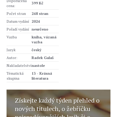
Doporučená
399 Kč
cena:
Počet stran
248 stran
Datum vydání
2024
Pořadí vydání
neurčeno
Vazba
kniha, vázaná
vazba
Jazyk
český
Autor:
Radek Galaš
Nakladatelství
nastole
Tématická
13 - Krásná
skupina
literatura
Získejte každý týden přehled o
nových titulech, o žebříčku