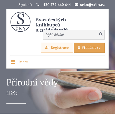
Spojení:
+420 272 660 644
sckn@sckn.cz
Svaz českých
knihkupců
a nakladatelů
Registrace
Přihlásit se
Menu
Přírodní vědy
(129)