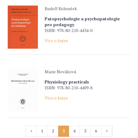
Rudolf Kohoutek
Patopsychologie a psychopatologie
pro pedagogy
ISBN: 978-80-210-4434-0
Více o knize
Marie Nováková
Physiology practicals
ISBN: 978-80-210-4409-8
Více o knize
<
1
2
3
4
5
6
>