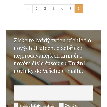
<
1
2
3
4
5
6
Získejte každý týden přehled o
nových titulech, o žebříčku
nejprodávanějších knih či o
novém čísle časopisu Knižní
novinky do Vašeho e-mailu.
Přehled knižních novinek
Žebříček