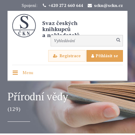
Spojení:
+420 272 660 644
sckn@sckn.cz
Svaz českých
knihkupců
a nakladatelů
Registrace
Přihlásit se
Menu
Přírodní vědy
(129)