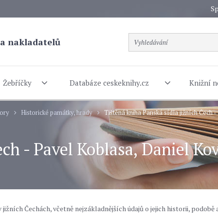
Sp
a nakladatelů
Žebříčky
Databáze ceskeknihy.cz
Knižní n
bory
Historické památky, hrady
Tištěná kniha Panská sídla jižních Čech 
ech - Pavel Koblasa, Daniel Ko
jižních Čechách, včetně nejzákladnějších údajů o jejich historii, podobě 