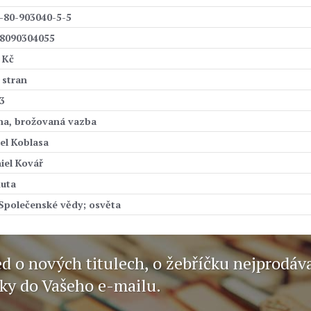
-80-903040-5-5
8090304055
 Kč
 stran
3
ha, brožovaná vazba
el Koblasa
iel Kovář
uta
 Společenské vědy; osvěta
ed o nových titulech, o žebříčku nejprodáv
nky do Vašeho e-mailu.