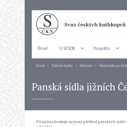
Svaz českých knihkupců 
Úvod
O SČKN
Projekty
Úvod
Tištěné knihy
Historie
Historické podo
Panská sídla jižních Č
Příručka obsahuje ucelený přehled panských sídel v 
umístění.