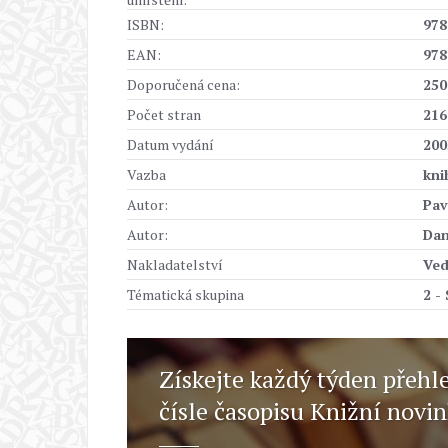
ISBN:
978
EAN:
978
Doporučená cena:
250
Počet stran
216
Datum vydání
200
Vazba
kni
Autor:
Pav
Autor:
Dan
Nakladatelství
Ved
Tématická skupina
2 -
Získejte každý týden přehl
čísle časopisu Knižní novi