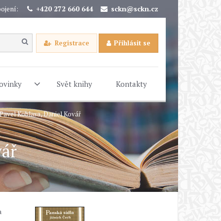
ojení:
+420 272 660 644
sckn@sckn.cz
Registrace
Přihlásit se
ovinky
Svět knihy
Kontakty
- Pavel Koblasa, Daniel Kovář
vář
a