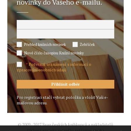
novinky do Vašeho e-mailu.
Přehled knižních novinek
Žebříček
Nové číslo časopisu Knižní novinky
Potvrzuji seznámení s informací o
*
zpracování osobních údajů
Pro registraci stačí vybrat položku a vložit Vaši e-
mailovou adresu.
© 2009 - 2017 Svaz českých knihkupců a nakladatelů
Webové stránky vytvořilo reklamní studio