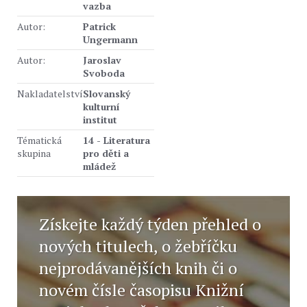
vazba
Autor:
Patrick
Ungermann
Autor:
Jaroslav
Svoboda
Nakladatelství
Slovanský
kulturní
institut
Tématická
14 - Literatura
skupina
pro děti a
mládež
Získejte každý týden přehled o
nových titulech, o žebříčku
nejprodávanějších knih či o
novém čísle časopisu Knižní