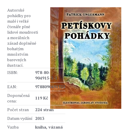
Autorské
pohádky pro
malé i velké
čtenáře plné
lidové moudrosti
a morálních
zásad doplněné
bohatým
množstvím
barevných
ilustrací.
ISBN:
978-80-
904915-3-3
EAN:
9788090491533
Doporučená
119 Kč
cena:
Počet stran
224 stran
Datum vydání
2013
Vazba
kniha, vázaná