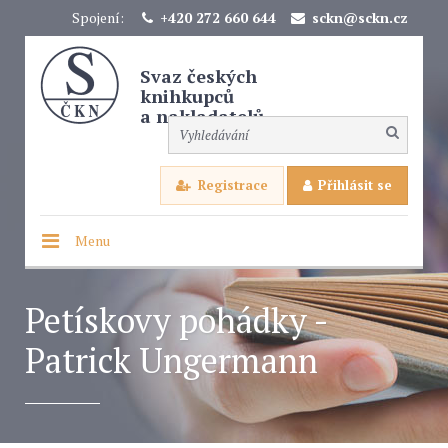
Spojení:
+420 272 660 644
sckn@sckn.cz
Svaz českých
knihkupců
a nakladatelů
Registrace
Přihlásit se
Menu
Petískovy pohádky -
Patrick Ungermann