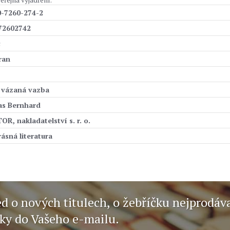
0-7260-274-2
72602742
č
ran
, vázaná vazba
s Bernhard
R, nakladatelství s. r. o.
rásná literatura
ed o nových titulech, o žebříčku nejprodáv
nky do Vašeho e-mailu.