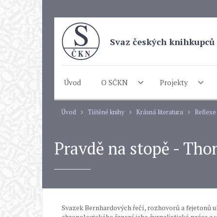
Svaz českých knihkupců 
Úvod
O SČKN
Projekty
Úvod
Tištěné knihy
Krásná literatura
Reflexe
Pravdě na stopě - Th
Svazek Bernhardových řečí, rozhovorů a fejetonů u
chronologického řazení jeho žurnalistické práce a v