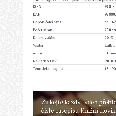
ISBN:
978-8
EAN:
97880
Doporučená cena:
347 K
Počet stran
250 st
Datum vydání
2013
Vazba
kniha
Autor:
Thoma
Nakladatelství
PROSTO
Tématická skupina
13 - K
Získejte každý týden přehl
čísle časopisu Knižní novi