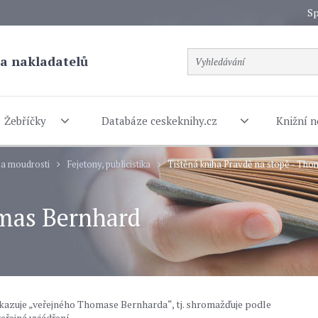
Sp
a nakladatelů
Žebříčky
Databáze ceskeknihy.cz
Knižní n
 a moudrosti
Fejetony, publicistika
Tištěná kniha Pravdě na stopě - Th
omas Bernhard
kazuje „veřejného Thomase Bernharda“, tj. shromažďuje podle
eřejná vyjádření.