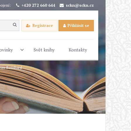
ojení:
+420 272 660 644
sckn@sckn.cz
Registrace
Přihlásit se
ovinky
Svět knihy
Kontakty
omas Bernhard