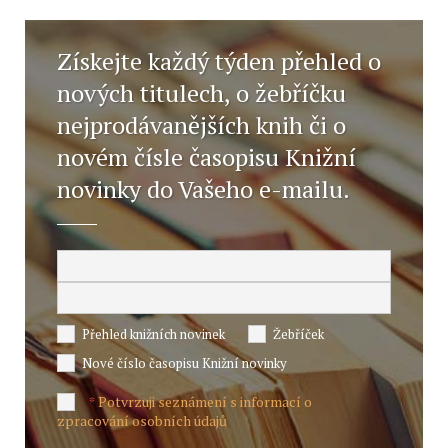
Získejte každý týden přehled o
nových titulech, o žebříčku
nejprodávanějších knih či o
novém čísle časopisu Knižní
novinky do Vašeho e-mailu.
Přehled knižních novinek
Žebříček
Nové číslo časopisu Knižní novinky
Potvrzuji seznámení s informací o
*
zpracování osobních údajů