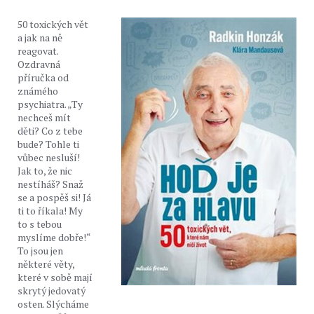
50 toxických vět
a jak na ně
reagovat.
Ozdravná
příručka od
známého
psychiatra. „Ty
nechceš mít
děti? Co z tebe
bude? Tohle ti
vůbec nesluší!
Jak to, že nic
nestíháš? Snaž
se a pospěš si! Já
ti to říkala! My
to s tebou
myslíme dobře!“
To jsou jen
některé věty,
které v sobě mají
skrytý jedovatý
osten. Slýcháme