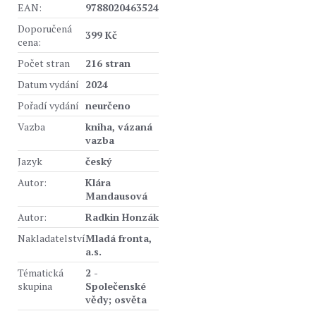
EAN:
9788020463524
Doporučená
399 Kč
cena:
Počet stran
216 stran
Datum vydání
2024
Pořadí vydání
neurčeno
Vazba
kniha, vázaná
vazba
Jazyk
český
Autor:
Klára
Mandausová
Autor:
Radkin Honzák
Nakladatelství
Mladá fronta,
a.s.
Tématická
2 -
skupina
Společenské
vědy; osvěta