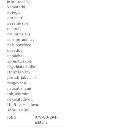
je od rodičů,
kamarádů,
kolegů i
partnerů.
Bereme si je
osobně,
neumíme si s
nimi poradit a v
naší psychice
dovedou
napáchat
spoustu škod.
Psychiatr Radkin
Honzák vám
poradí, jak na ně
reagovat a
naložit s nimi
tak, aby vám
nekazily život.
Hoďte je za hlavu
spolu s ním.
ISBN:
978-80-204-
6352-4