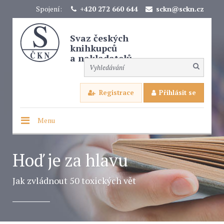
Spojení:
+420 272 660 644
sckn@sckn.cz
Svaz českých
knihkupců
a nakladatelů
Registrace
Přihlásit se
Menu
Hoď je za hlavu
Jak zvládnout 50 toxických vět