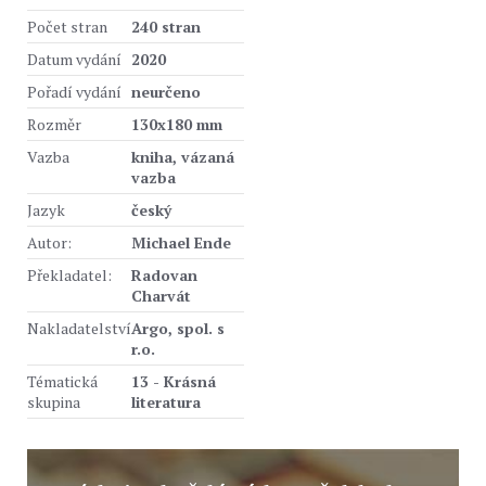
Počet stran
240 stran
Datum vydání
2020
Pořadí vydání
neurčeno
Rozměr
130x180 mm
Vazba
kniha, vázaná
vazba
Jazyk
český
Autor:
Michael Ende
Překladatel:
Radovan
Charvát
Nakladatelství
Argo, spol. s
r.o.
Tématická
13 - Krásná
skupina
literatura