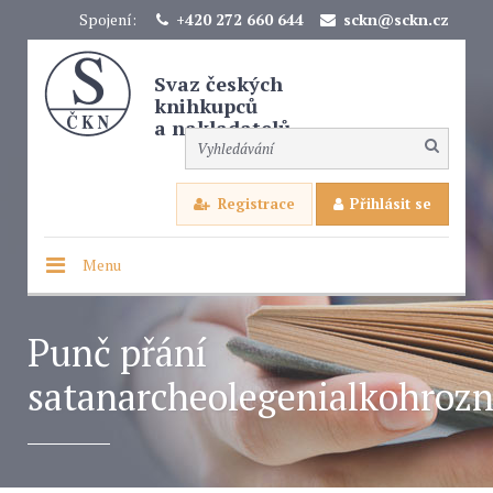
Spojení:
+420 272 660 644
sckn@sckn.cz
Svaz českých
knihkupců
a nakladatelů
Registrace
Přihlásit se
Menu
Punč přání
satanarcheolegenialkohroz