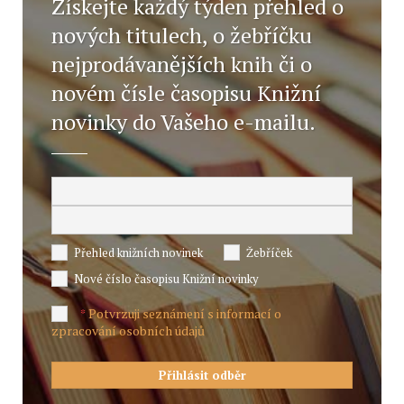
Získejte každý týden přehled o
nových titulech, o žebříčku
nejprodávanějších knih či o
novém čísle časopisu Knižní
novinky do Vašeho e-mailu.
Přehled knižních novinek
Žebříček
Nové číslo časopisu Knižní novinky
Potvrzuji seznámení s informací o
*
zpracování osobních údajů