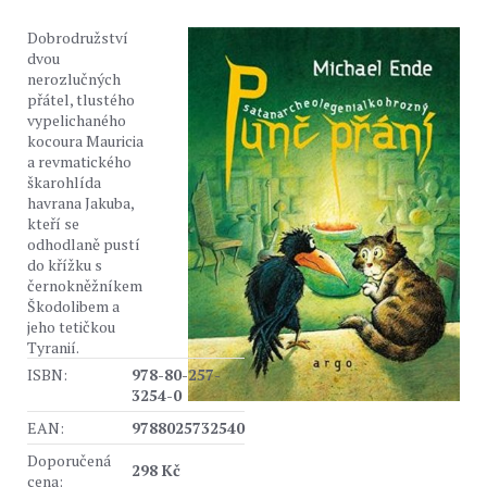
Dobrodružství
dvou
nerozlučných
přátel, tlustého
vypelichaného
kocoura Mauricia
a revmatického
škarohlída
havrana Jakuba,
kteří se
odhodlaně pustí
do křížku s
černokněžníkem
Škodolibem a
jeho tetičkou
Tyranií.
ISBN:
978-80-257-
3254-0
EAN:
9788025732540
Doporučená
298 Kč
cena: