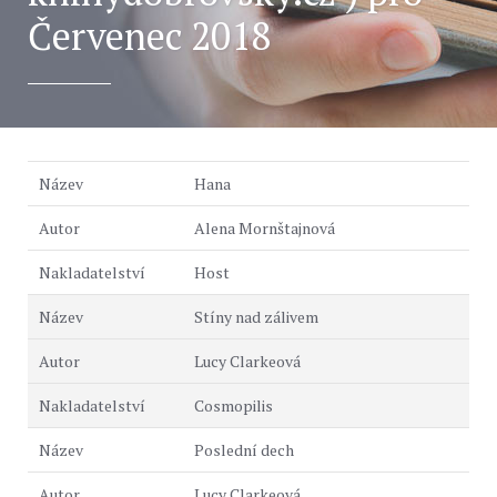
Červenec 2018
Hana
Alena Mornštajnová
Host
Stíny nad zálivem
Lucy Clarkeová
Cosmopilis
Poslední dech
Lucy Clarkeová