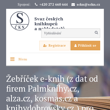
Spojení:
+420 272 660 644
sckn@sckn.cz
Svaz českých
knihkupců
a nakladatelů
Registrace
Přihlásit se
Menu
Žebříček e-knih (z dat od
firem Palmknihy.cz,
alza.cz, kosmas.cz a
knihydobrovsky.cz ) pro