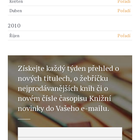
Květen
Pořadí
Duben
Pořadí
2010
Říjen
Pořadí
Získejte každý týden přehled o
nových titulech, o žebříčku
nejprodávanějších knih či o
novém čísle časopisu Knižní
novinky do Vašeho e-mailu.