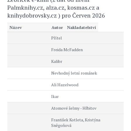
Palmknihy.cz, alza.cz, kosmas.cz a
knihydobrovsky.cz ) pro Červen 2026
Název
Autor
Nakladatelství
Přítel
Freida McFadden
Kalibr
Nevhodný letní románek
Ali Hazelwood
Ikar
Atomové šelmy - Hřbitov
František Kotleta, Kristýna
Sněgoňová