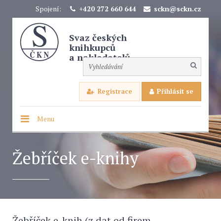
Spojení:
+420 272 660 644
sckn@sckn.cz
Svaz českých
knihkupců
a nakladatelů
Registrace
Přihlásit se
Menu
Žebříček e-knihy
Žebříček e-knih (z dat od firem