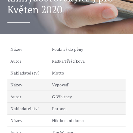
Květen 2020
Foukneš do pěny
Radka Třeštíková
Motto
Výpoveď
G. Whitney
Baronet
Nikdo není doma
Tim Weaver