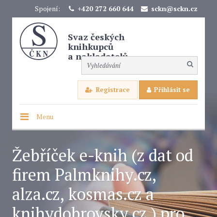
Spojení:
+420 272 660 644
sckn@sckn.cz
Svaz českých
knihkupců
a nakladatelů
Registrace
Přihlásit se
Menu
Žebříček e-knih (z dat od
firem Palmknihy.cz,
alza.cz, kosmas.cz a
knihydobrovsky.cz ) pro