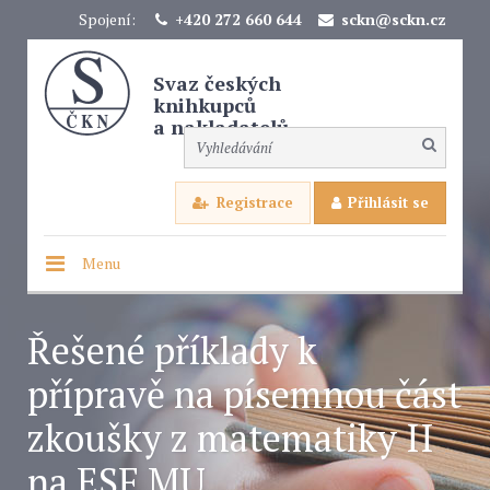
Spojení:
+420 272 660 644
sckn@sckn.cz
Svaz českých
knihkupců
a nakladatelů
Registrace
Přihlásit se
Menu
Řešené příklady k
přípravě na písemnou část
zkoušky z matematiky II
na ESF MU