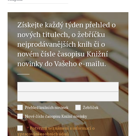
Získejte každý týden přehled o
nových titulech, o žebříčku
nejprodávanějších knih či o
novém čísle časopisu Knižní
novinky do Vašeho e-mailu.
Přehled knižních novinek
Žebříček
Nové číslo časopisu Knižní novinky
Potvrzuji seznámení s informací o
*
zpracování osobních údajů