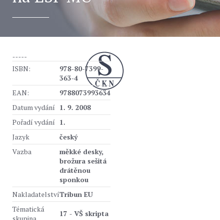
-----
ISBN:
978-80-7399-
363-4
EAN:
9788073993634
Datum vydání
1. 9. 2008
Pořadí vydání
1.
Jazyk
český
Vazba
měkké desky,
brožura sešitá
drátěnou
sponkou
Nakladatelství
Tribun EU
Tématická
17 - VŠ skripta
skupina