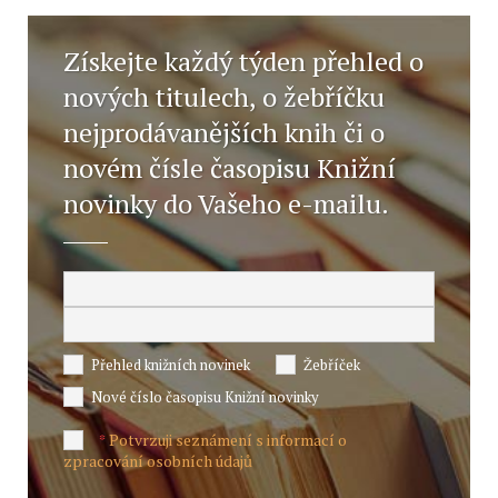
Získejte každý týden přehled o
nových titulech, o žebříčku
nejprodávanějších knih či o
novém čísle časopisu Knižní
novinky do Vašeho e-mailu.
Přehled knižních novinek
Žebříček
Nové číslo časopisu Knižní novinky
Potvrzuji seznámení s informací o
*
zpracování osobních údajů