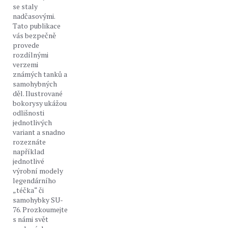
se staly
nadčasovými.
Tato publikace
vás bezpečně
provede
rozdílnými
verzemi
známých tanků a
samohybných
děl. Ilustrované
bokorysy ukážou
odlišnosti
jednotlivých
variant a snadno
rozeznáte
například
jednotlivé
výrobní modely
legendárního
„téčka“ či
samohybky SU-
76. Prozkoumejte
s námi svět