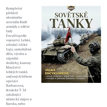
Kompletní
přehled
obrněného
arzenálu Rudé
armády z ediční
řady
Encyklopedie
vojenství. Lehké,
střední i těžké
typy, samohybná
děla, výroba a
západní
dodávky, kanony.
Množství
lehkých tanků
zničených během
operace
Barbarossa,
ikonické T-34
odrážející
německý nápor u
Kurska, nebo