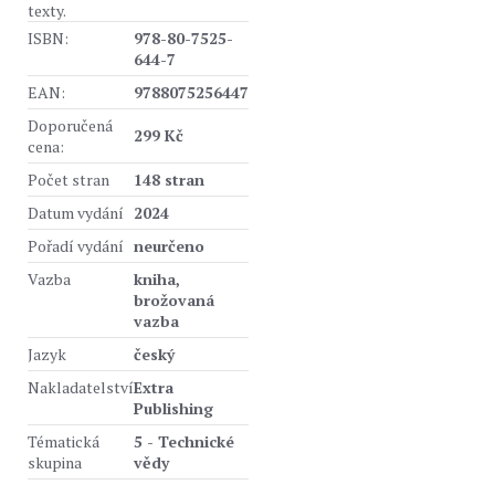
texty.
ISBN:
978-80-7525-
644-7
EAN:
9788075256447
Doporučená
299 Kč
cena:
Počet stran
148 stran
Datum vydání
2024
Pořadí vydání
neurčeno
Vazba
kniha,
brožovaná
vazba
Jazyk
český
Nakladatelství
Extra
Publishing
Tématická
5 - Technické
skupina
vědy