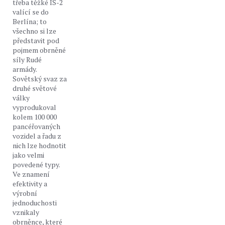
třeba těžké IS-2
valící se do
Berlína; to
všechno si lze
představit pod
pojmem obrněné
síly Rudé
armády.
Sovětský svaz za
druhé světové
války
vyprodukoval
kolem 100 000
pancéřovaných
vozidel a řadu z
nich lze hodnotit
jako velmi
povedené typy.
Ve znamení
efektivity a
výrobní
jednoduchosti
vznikaly
obrněnce, které