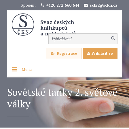
Spojení:
+420 272 660 644
sckn@sckn.cz
Svaz českých
knihkupců
a nakladatelů
Registrace
Přihlásit se
Menu
Sovětské tanky 2. světové
války