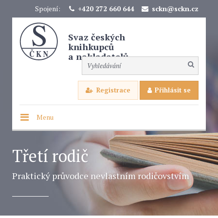
Spojení:
+420 272 660 644
sckn@sckn.cz
Svaz českých
knihkupců
a nakladatelů
Registrace
Přihlásit se
Menu
Třetí rodič
Praktický průvodce nevlastním rodičovstvím