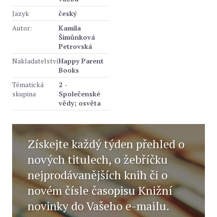
Jazyk
český
Autor:
Kamila
Šimůnková
Petrovská
Nakladatelství
Happy Parent
Books
Tématická
2 -
skupina
Společenské
vědy; osvěta
Získejte každý týden přehled o
nových titulech, o žebříčku
nejprodávanějších knih či o
novém čísle časopisu Knižní
novinky do Vašeho e-mailu.