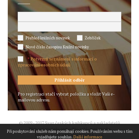
Přehled knižních novinek
Žebříček
Nové číslo časopisu Knižní novinky
Potvrzuji seznámení s informací o
*
zpracování osobních údajů
Pro registraci stačí vybrat položku a vložit Vaši e-
mailovou adresu.
© 2009 - 2017 Svaz českých knihkupců a nakladatelů
Webové stránky vytvořilo reklamní studio
Při poskytování služeb nám pomáhají cookies. Používáním webu s tím
JIROUT REKLANÍ AGENTURA s.r.o.
vyjadřujete souhlas.
Další informace