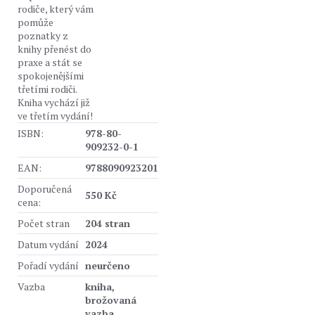
rodiče, který vám
pomůže
poznatky z
knihy přenést do
praxe a stát se
spokojenějšími
třetími rodiči.
Kniha vychází již
ve třetím vydání!
ISBN:
978-80-
909232-0-1
EAN:
9788090923201
Doporučená
550 Kč
cena:
Počet stran
204 stran
Datum vydání
2024
Pořadí vydání
neurčeno
Vazba
kniha,
brožovaná
vazba