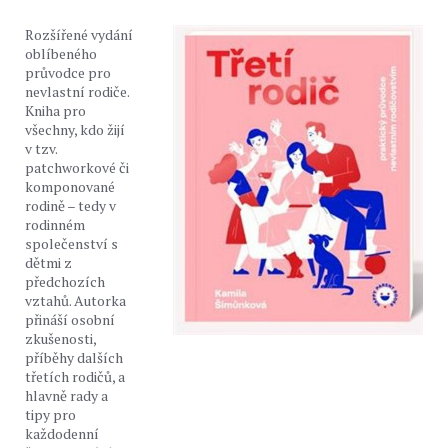
Rozšířené vydání
oblíbeného
průvodce pro
nevlastní rodiče.
Kniha pro
všechny, kdo žijí
v tzv.
patchworkové či
komponované
rodině – tedy v
rodinném
společenství s
dětmi z
předchozích
vztahů. Autorka
přináší osobní
zkušenosti,
příběhy dalších
třetích rodičů, a
hlavně rady a
tipy pro
každodenní