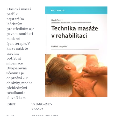
Klasická masáž
patří k
nejstarším
léčebným
prostředkům a je
pevnou součástí
moderní
fyzioterapie. V
knize najdete
všechny
potřebné
informace.
Dvojbarevná
učebnice je
doplněná 208
obrázky, mnoha
přehlednými
tabulkami a
slovníčkem.
ISBN:
978-80-247-
2663-2