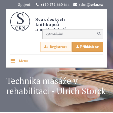
Spojení:
+420 272 660 644
sckn@sckn.cz
Svaz českých
knihkupců
a nakladatelů
Registrace
Přihlásit se
Menu
Technika masáže v
rehabilitaci - Ulrich Storck