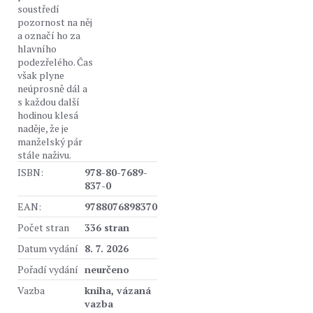
soustředí
pozornost na něj
a označí ho za
hlavního
podezřelého. Čas
však plyne
neúprosně dál a
s každou další
hodinou klesá
naděje, že je
manželský pár
stále naživu.
ISBN:
978-80-7689-
837-0
EAN:
9788076898370
Počet stran
336 stran
Datum vydání
8. 7. 2026
Pořadí vydání
neurčeno
Vazba
kniha, vázaná
vazba