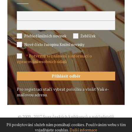
Přehled knižních novinek
Žebříček
Nové číslo časopisu Knižní novinky
Potvrzuji seznámení s informací o
*
zpracování osobních údajů
Pro registraci stačí vybrat položku a vložit Vaši e-
mailovou adresu.
© 2009 - 2017 Svaz českých knihkupců a nakladatelů
Webové stránky vytvořilo reklamní studio
Při poskytování služeb nám pomáhají cookies. Používáním webu s tím
JIROUT REKLANÍ AGENTURA s.r.o.
vyjadřujete souhlas.
Další informace