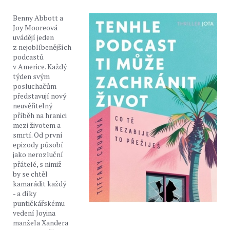
Benny Abbott a
Joy Mooreová
uvádějí jeden
z nejoblíbenějších
podcastů
v Americe. Každý
týden svým
posluchačům
představují nový
neuvěřitelný
příběh na hranici
mezi životem a
smrtí. Od první
epizody působí
jako nerozluční
přátelé, s nimiž
by se chtěl
kamarádit každý
- a díky
puntičkářskému
vedení Joyina
manžela Xandera