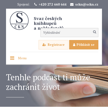
Spojení:
+420 272 660 644
sckn@sckn.cz
Svaz českých
knihkupců
a nakladatelů
Registrace
Přihlásit se
Menu
Tenhle podcast ti může
zachránit život