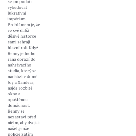
se jim podaří
vybudovat
lukrativní
impérium.
Problémem je, že
ve své další
děsivé historce
sami sehrají
hlavní roli. Když
Benny jednoho
rána dorazí do
nahrávacího
studia, který se
nachází v domě
Joy a Xandera,
najde rozbité
okno a
opuštěnou
domácnost.
Benny se
nezastaví před
ničím, aby dvojici
našel, jenže
policie zatím