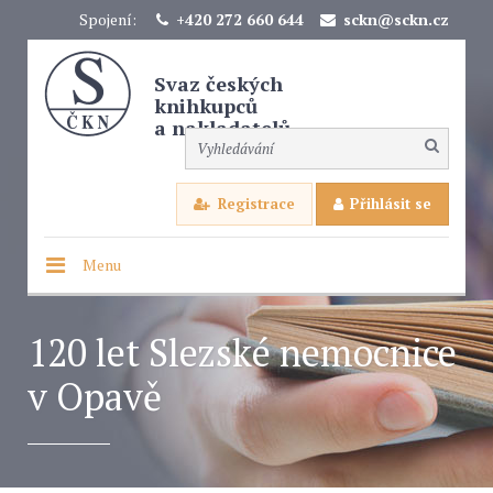
Spojení:
+420 272 660 644
sckn@sckn.cz
Svaz českých
knihkupců
a nakladatelů
Registrace
Přihlásit se
Menu
120 let Slezské nemocnice
v Opavě