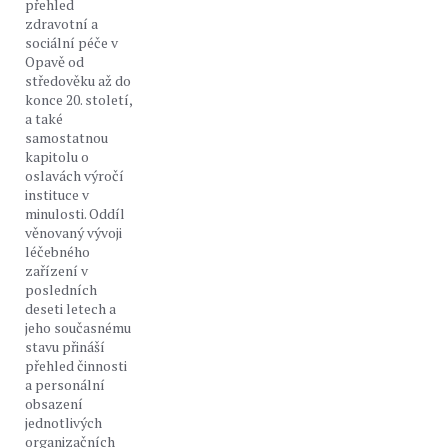
přehled
zdravotní a
sociální péče v
Opavě od
středověku až do
konce 20. století,
a také
samostatnou
kapitolu o
oslavách výročí
instituce v
minulosti. Oddíl
věnovaný vývoji
léčebného
zařízení v
posledních
deseti letech a
jeho současnému
stavu přináší
přehled činnosti
a personální
obsazení
jednotlivých
organizačních