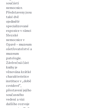
součástí
nemocnice.
Představeny jsou
také dvě
ojedinělé
specializované
expozice v rámci
Slezské
nemocnice v
Opavě – muzeum
ošetřovatelství a
muzeum
patologie.
Závěrečná část
knihy je
věnována krátké
charakteristice
instituce v „době
covidové“,
přestavení jejího
současného
vedení a vizi
dalšího rozvoje