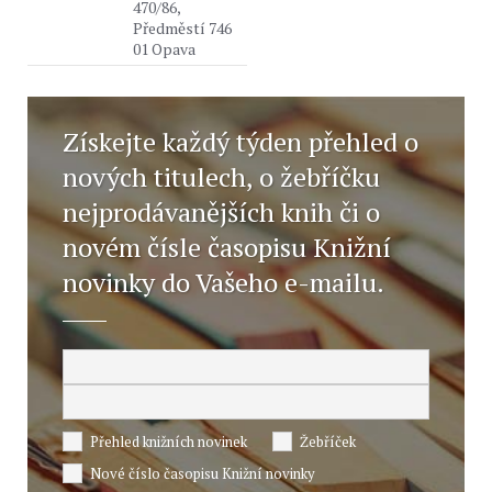
470/86,
Předměstí 746
01 Opava
Získejte každý týden přehled o
nových titulech, o žebříčku
nejprodávanějších knih či o
novém čísle časopisu Knižní
novinky do Vašeho e-mailu.
Přehled knižních novinek
Žebříček
Nové číslo časopisu Knižní novinky