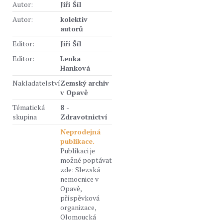
Autor:
Jiří Šíl
Autor:
kolektiv
autorů
Editor:
Jiří Šíl
Editor:
Lenka
Hanková
Nakladatelství
Zemský archiv
v Opavě
Tématická
8 -
skupina
Zdravotnictví
Neprodejná
publikace.
Publikaci je
možné poptávat
zde: Slezská
nemocnice v
Opavě,
příspěvková
organizace,
Olomoucká