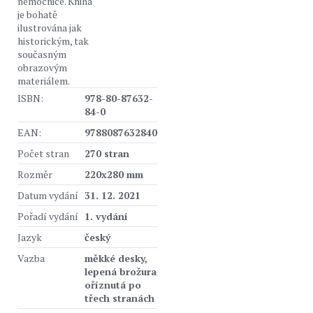
nemocnice. Kniha
je bohatě
ilustrována jak
historickým, tak
současným
obrazovým
materiálem.
ISBN:
978-80-87632-
84-0
EAN:
9788087632840
Počet stran
270 stran
Rozměr
220x280 mm
Datum vydání
31. 12. 2021
Pořadí vydání
1. vydání
Jazyk
český
Vazba
měkké desky,
lepená brožura
oříznutá po
třech stranách