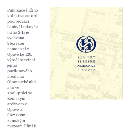
Publikace širšího
kolektivu autorů
pod redakcí
Lenky Hankové a
Jiřího Šíla je
vydávána
Slezskou
nemocnicí v
Opavě ke 120.
výročí otevření
jejího
pavilonového
areálu na
Olomoucké ulici,
a to ve
spolupráci se
Zemským
archivem v
Opavě a
Slezským
zemským
muzeem. Přináší