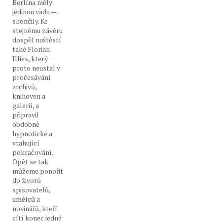
Berlína měly
jedinou vadu —
skončily. Ke
stejnému závěru
dospěl naštěstí
také Florian
Illies, který
proto neustal v
pročesávání
archivů,
knihoven a
galerií, a
připravil
obdobně
hypnotické a
vtahující
pokračování.
Opět se tak
můžeme ponořit
do životů
spisovatelů,
umělců a
novinářů, kteří
cítí konec jedné