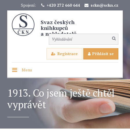
Spojení:
+420 272 660 644
sckn@sckn.cz
Svaz českých
knihkupců
a nakladatelů
Registrace
Přihlásit se
Menu
1913. Co jsem ještě chtěl
vyprávět