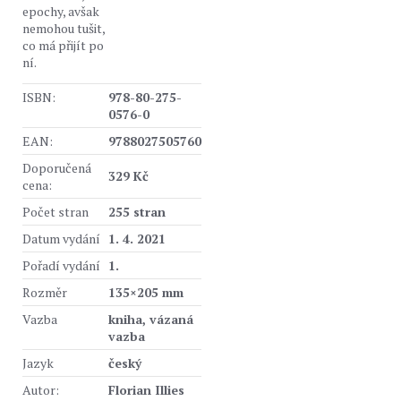
epochy, avšak
nemohou tušit,
co má přijít po
ní.
ISBN:
978-80-275-
0576-0
EAN:
9788027505760
Doporučená
329 Kč
cena:
Počet stran
255 stran
Datum vydání
1. 4. 2021
Pořadí vydání
1.
Rozměr
135×205 mm
Vazba
kniha, vázaná
vazba
Jazyk
český
Autor:
Florian Illies