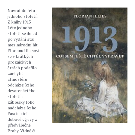
Návrat do léta
jednoho století.
Z knihy 1913.
Léto jednoho
století se ihned
po vydání stal
mezinárodní hit.
Florianu Illiesovi
se v krátkých
prozaických
črtách podařilo
zachytit
atmosféru
odcházejícího
devatenáctého
století i
záblesky toho
nadcházejícího.
Fascinující
dobové výjevy z
předválečné
Prahy, Vídně či