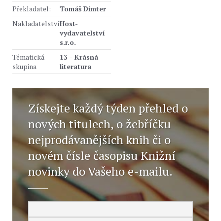
Překladatel:
Tomáš Dimter
Nakladatelství
Host-
vydavatelství
s.r.o.
Tématická
13 - Krásná
skupina
literatura
Získejte každý týden přehled o
nových titulech, o žebříčku
nejprodávanějších knih či o
novém čísle časopisu Knižní
novinky do Vašeho e-mailu.