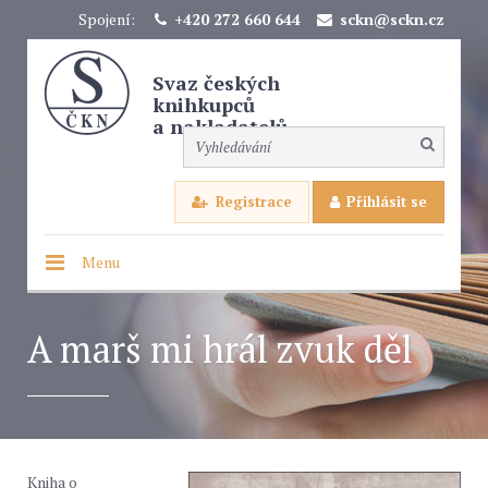
Spojení:
+420 272 660 644
sckn@sckn.cz
Svaz českých
knihkupců
a nakladatelů
Registrace
Přihlásit se
Menu
A marš mi hrál zvuk děl
Kniha o