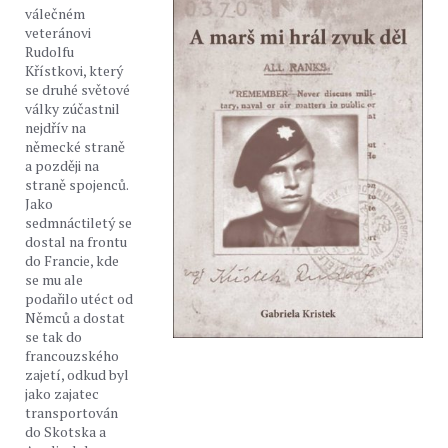
válečném
veteránovi
Rudolfu
Křístkovi, který
se druhé světové
války zúčastnil
nejdřív na
německé straně
a později na
straně spojenců.
Jako
sedmnáctiletý se
dostal na frontu
do Francie, kde
se mu ale
podařilo utéct od
Němců a dostat
se tak do
francouzského
zajetí, odkud byl
jako zajatec
transportován
do Skotska a