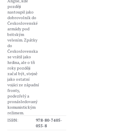
Anglie, kde
později
nastoupil jako
dobrovolník do
Československé
armády pod
britským
velením. Zpátky
do
Československa
se vrátil jako
hrdina, ale o tři
roky později
začal být, stejně
jako ostatní
vojáci ze západní
fronty,
podezřelý a
pronásledovaný
komunistickým
režimem.
ISBN:
978-80-7405-
055-8