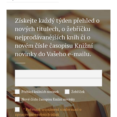
Získejte každý týden přehled o
nových titulech, o žebříčku
nejprodávanějších knih či o
novém čísle časopisu Knižní
novinky do Vašeho e-mailu.
Přehled knižních novinek
Žebříček
Nové číslo časopisu Knižní novinky
Potvrzuji seznámení s informací o
*
zpracování osobních údajů