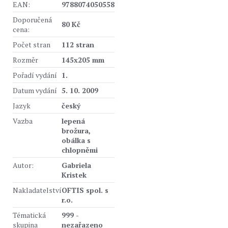
EAN:
9788074050558
Doporučená
80 Kč
cena:
Počet stran
112 stran
Rozměr
145x205 mm
Pořadí vydání
1.
Datum vydání
5. 10. 2009
Jazyk
český
Vazba
lepená
brožura,
obálka s
chlopněmi
Autor:
Gabriela
Kristek
Nakladatelství
OFTIS spol. s
r.o.
Tématická
999 -
skupina
nezařazeno