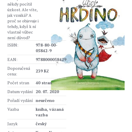
někdy pocítil
úzkost. Ale víte,
jak vzniká? A
proč se objevuje i
tehdy, když k ní
vlastně vůbec
není důvod?
ISBN:
978-80-00-
05842-9
EAN:
9788000058429
Doporučená
239 Kč
cena:
Počet stran
40 stran
Datum vydání
20. 07. 2020
Pořadí vydání
neurčeno
Vazba
kniha, vázaná
vazba
Jazyk
český