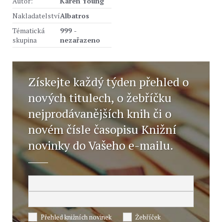
Autor:
Karen Young
Nakladatelství
Albatros
Tématická
999 -
skupina
nezařazeno
Získejte každý týden přehled o
nových titulech, o žebříčku
nejprodávanějších knih či o
novém čísle časopisu Knižní
novinky do Vašeho e-mailu.
Přehled knižních novinek
Žebříček