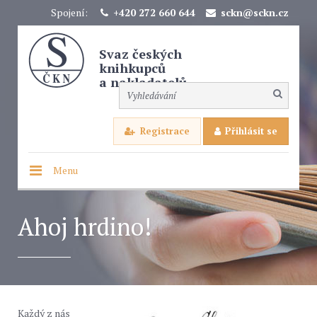
Spojení:
+420 272 660 644
sckn@sckn.cz
Svaz českých
knihkupců
a nakladatelů
Registrace
Přihlásit se
Menu
Ahoj hrdino!
Každý z nás