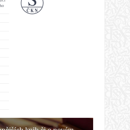
eho
anějších knih či o novém