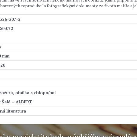
barevných reprodukcí a fotografickými dokumenty ze života malíře a j
326-307-2
263072
n
10 mm
020
rožura, obálka s chlopněmi
k Šalé – ALBERT
ná literatura
ed o nových titulech, o žebříčku nejprodáv