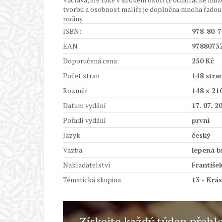
tvorbu a osobnost malíře je doplněna mnoha řadou 
rodiny.
ISBN:
978-80-7
EAN:
9788073
Doporučená cena:
250 Kč
Počet stran
148 stra
Rozměr
148 x 2
Datum vydání
17. 07. 2
Pořadí vydání
první
Jazyk
český
Vazba
lepená b
Nakladatelství
Františe
Tématická skupina
13 - Krás
Získejte každý týden přehl