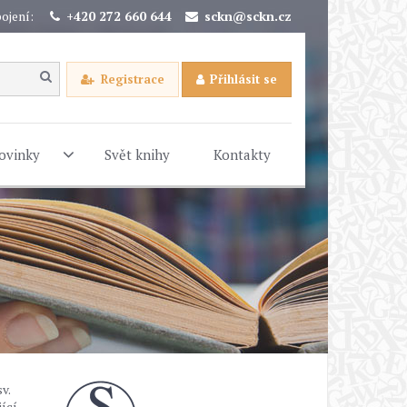
ojení:
+420 272 660 644
sckn@sckn.cz
Registrace
Přihlásit se
ovinky
Svět knihy
Kontakty
v.
ící