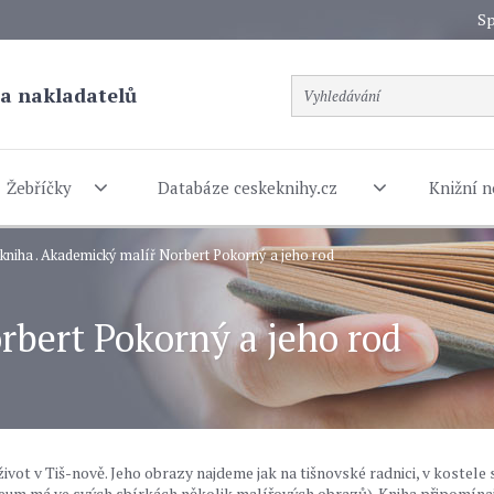
Sp
a nakladatelů
Žebříčky
Databáze ceskeknihy.cz
Knižní n
 kniha . Akademický malíř Norbert Pokorný a jeho rod
rbert Pokorný a jeho rod
ivot v Tiš-nově. Jeho obrazy najdeme jak na tišnovské radnici, v kostele s
eum má ve svých sbírkách několik malířových obrazů). Kniha připomínaj