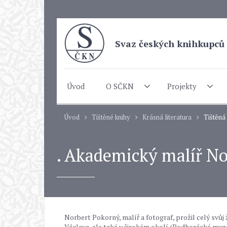
Svaz českých knihkupců 
Úvod
O SČKN
Projekty
Úvod
Tištěné knihy
Krásná literatura
Tištěná
. Akademický malíř No
Norbert Pokorný, malíř a fotograf, prožil celý svůj ž
Václava, ale také v širokém okolí (Podhorácké muz