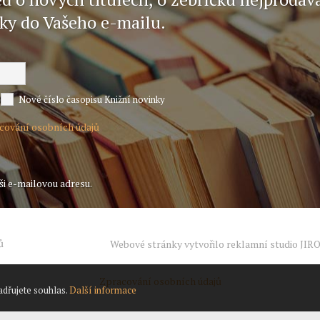
nky do Vašeho e-mailu.
Nové číslo časopisu Knižní novinky
acování osobních údajů
ši e-mailovou adresu.
ů
Webové stránky vytvořilo reklamní studio
JIR
Zpracování osobních údajů
adřujete souhlas.
Další informace