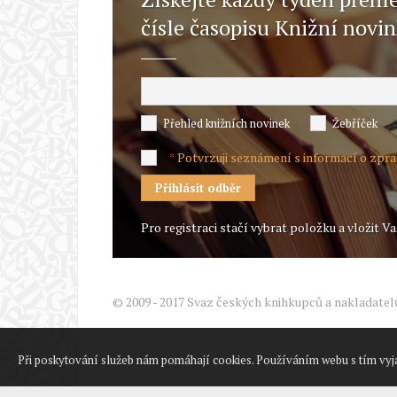
čísle časopisu Knižní novi
Přehled knižních novinek
Žebříček
Potvrzuji seznámení s informací o zpr
*
Pro registraci stačí vybrat položku a vložit Va
© 2009 - 2017 Svaz českých knihkupců a nakladatel
Při poskytování služeb nám pomáhají cookies. Používáním webu s tím vyj